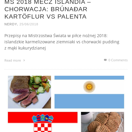
MŚ 2018 MECZ ISLANDIA –
CHORWACJA: BRÚNAÐAR
KARTÖFLUR VS PALENTA
,
NERDY
25/06/2018
Przepisy na Mistrzostwa Świata w piłce nożnej 2018:
islandzkie karmelizowane ziemniaki vs chorwacki pudding
z mąki kukurydzianej
0 Comments
Read more