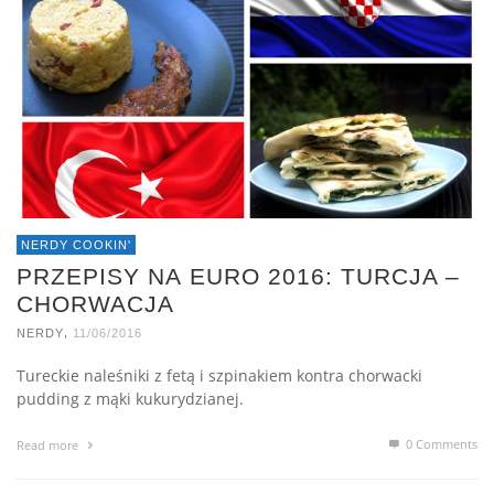
NERDY COOKIN'
PRZEPISY NA EURO 2016: TURCJA –
CHORWACJA
,
NERDY
11/06/2016
Tureckie naleśniki z fetą i szpinakiem kontra chorwacki
pudding z mąki kukurydzianej.
0 Comments
Read more