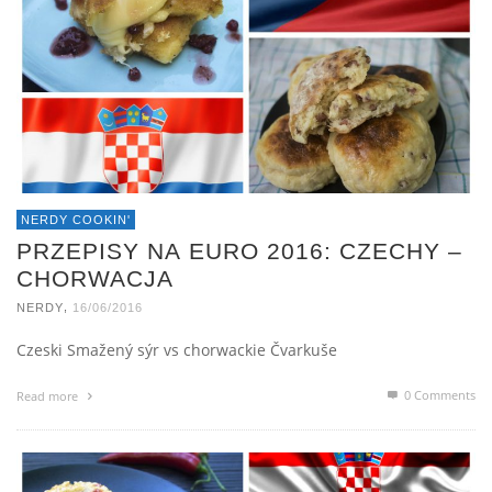
NERDY COOKIN'
PRZEPISY NA EURO 2016: CZECHY –
CHORWACJA
,
NERDY
16/06/2016
Czeski Smažený sýr vs chorwackie Čvarkuše
0 Comments
Read more