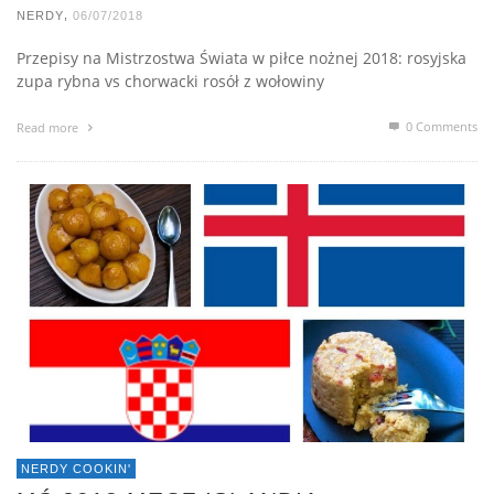
,
NERDY
06/07/2018
Przepisy na Mistrzostwa Świata w piłce nożnej 2018: rosyjska
zupa rybna vs chorwacki rosół z wołowiny
0 Comments
Read more
NERDY COOKIN'