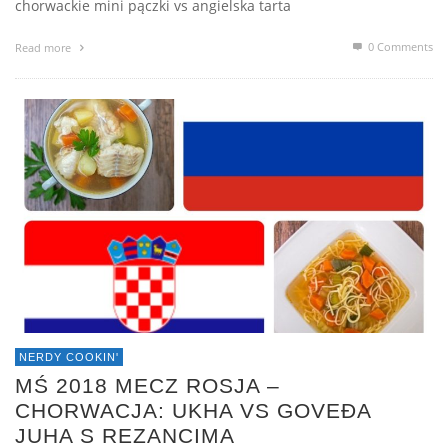
chorwackie mini pączki vs angielska tarta
0 Comments
Read more
NERDY COOKIN'
MŚ 2018 MECZ ROSJA –
CHORWACJA: UKHA VS GOVEĐA
JUHA S REZANCIMA