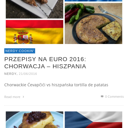
NERDY COOKIN'
PRZEPISY NA EURO 2016:
CHORWACJA – HISZPANIA
,
NERDY
21/06/2016
Chorwackie Ćevapčići vs hiszpańska tortilla de patatas
0 Comments
Read more