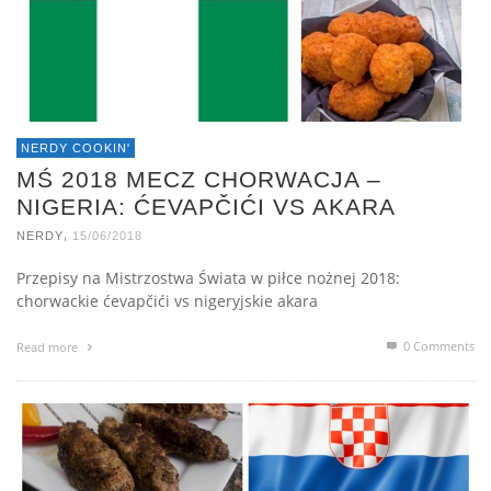
NERDY COOKIN'
MŚ 2018 MECZ CHORWACJA –
NIGERIA: ĆEVAPČIĆI VS AKARA
,
NERDY
15/06/2018
Przepisy na Mistrzostwa Świata w piłce nożnej 2018:
chorwackie ćevapčići vs nigeryjskie akara
0 Comments
Read more