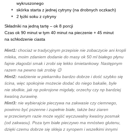
wykruszonego
skórka starta z jednej cytryny (na drobnych oczkach)
2 łyżki soku z cytryny
Składniki na jedną tartę – ok 8 porcji
Czas ok 90 minut w tym 40 minut na pieczenie + 45 minut
na schłodzenie ciasta
Hint1:
chociaż w tradycyjnym przepisie nie zobaczycie ani kropli
mleka, moim zdaniem dodanie do masy ok 50 ml białego płynu
fajnie złagodzi smak i zrobi się lekko śmietankowy. Następnym
razem na pewno tak zrobię 😉
Hint2:
nadzienie w piekarniku bardzo dobrze i dość szybko się
ścina, więc spokojnie możecie dodać do niego bakalie, byle
nie słodkie, jak np pokrojone migdały, orzechy czy np bardziej
kwaśną żurawinę.
Hint3:
nie wybierajcie pieczywa na zakwasie czy ciemnego,
powinno być pszenne i zupełnie białe, także bez ziaren
w przeciwnym razie może wyjść wyczuwalny kwaśny posmak
(od zakwasu). Poza tym białe pieczywo ma mnóstwo glutenu,
dzięki czemu dobrze się skleja z syropem i wszelkimi innymi