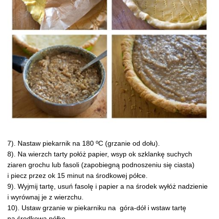
7). Nastaw piekarnik na 180 ºC (grzanie od dołu).
8). Na wierzch tarty połóż papier, wsyp ok szklankę suchych
ziaren grochu lub fasoli (zapobiegną podnoszeniu się ciasta)
i piecz przez ok 15 minut na środkowej półce.
9). Wyjmij tartę, usuń fasolę i papier a na środek wyłóż nadzienie
i wyrównaj je z wierzchu.
10). Ustaw grzanie w piekarniku na góra-dół i wstaw tartę
na środkową półkę.