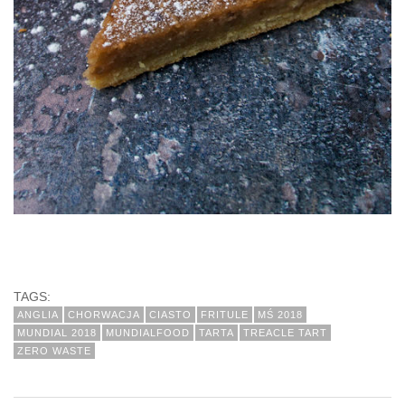
TAGS:
ANGLIA
CHORWACJA
CIASTO
FRITULE
MŚ 2018
MUNDIAL 2018
MUNDIALFOOD
TARTA
TREACLE TART
ZERO WASTE