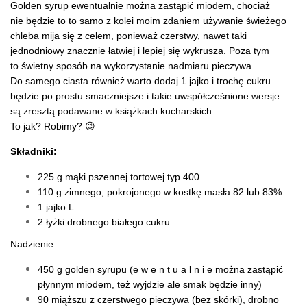
Golden syrup ewentualnie można zastąpić miodem, chociaż
nie będzie to to samo z kolei moim zdaniem używanie świeżego
chleba mija się z celem, ponieważ czerstwy, nawet taki
jednodniowy znacznie łatwiej i lepiej się wykrusza. Poza tym
to świetny sposób na wykorzystanie nadmiaru pieczywa.
Do samego ciasta również warto dodaj 1 jajko i trochę cukru –
będzie po prostu smaczniejsze i takie uwspółcześnione wersje
są zresztą podawane w książkach kucharskich.
To jak? Robimy? 😉
Składniki:
225 g mąki pszennej tortowej typ 400
110 g zimnego, pokrojonego w kostkę masła 82 lub 83%
1 jajko L
2 łyżki drobnego białego cukru
Nadzienie:
450 g golden syrupu (e w e n t u a l n i e można zastąpić
płynnym miodem, też wyjdzie ale smak będzie inny)
90 miąższu z czerstwego pieczywa (bez skórki), drobno