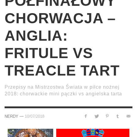
PÓŁFINAŁOWY
CHORWACJA –
ANGLIA:
FRITULE VS
TREACLE TART
Przepisy na Mistrzostwa Świata w piłce nożnej
2018: chorwackie mini pączki vs angielska tarta
—
NERDY
10/07/2018