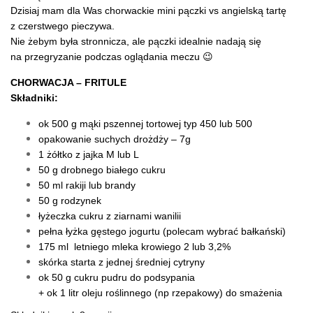
Dzisiaj mam dla Was chorwackie mini pączki vs angielską tartę
z czerstwego pieczywa.
Nie żebym była stronnicza, ale pączki idealnie nadają się
na przegryzanie podczas oglądania meczu 😉
CHORWACJA – FRITULE
Składniki:
ok 500 g mąki pszennej tortowej typ 450 lub 500
opakowanie suchych drożdży – 7g
1 żółtko z jajka M lub L
50 g drobnego białego cukru
50 ml rakiji lub brandy
50 g rodzynek
łyżeczka cukru z ziarnami wanilii
pełna łyżka gęstego jogurtu (polecam wybrać bałkański)
175 ml letniego mleka krowiego 2 lub 3,2%
skórka starta z jednej średniej cytryny
ok 50 g cukru pudru do podsypania
+ ok 1 litr oleju roślinnego (np rzepakowy) do smażenia