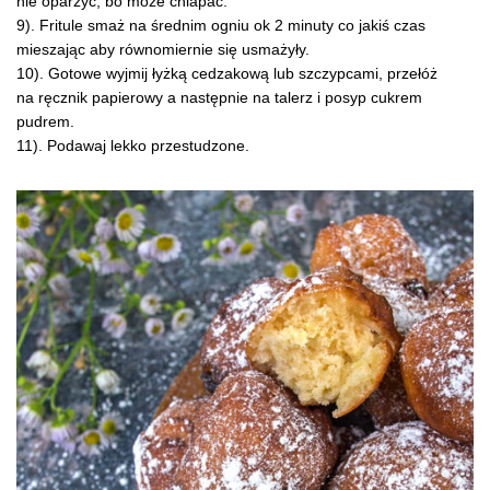
nie oparzyć, bo może chlapać.
9). Fritule smaż na średnim ogniu ok 2 minuty co jakiś czas
mieszając aby równomiernie się usmażyły.
10). Gotowe wyjmij łyżką cedzakową lub szczypcami, przełóż
na ręcznik papierowy a następnie na talerz i posyp cukrem
pudrem.
11). Podawaj lekko przestudzone.