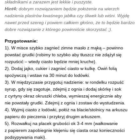
składnikami a zarazem jest lekkie i puszyste.
Hint4:
dobrym rozwiązaniem będzie położenie na wierzch
nadzienia plastrów kwaśnego jabłka czy śliwek lub wiśni. Wyjdę
nawet przed szereg i powiem całkiem głośno, że to będzie bardzo
dobre rozwiązanie z którego powinniście skorzystać ;).
Przygotowanie:
1). W misce szybko zagnieć zimne masło z mąką – powinno
powstać grudki (robimy to szybko aby tłuszcz nie zdążył się
rozpuścić – wtedy ciasto będzie mniej kruche).
2). Dodaj jajko, cukier i zagnieć ciasto w kulkę. Owiń folią
spożywczą i wstaw na 30 minut do lodówki.
3). W międzyczasie przygotuj nadzienie: w rondelku rozpuść
syrup, gdy się zagotuje, zdejmij z ognia i dodaj skórkę i sok
z cyrtyny okraz okruszki chleba, wymieszaj energicznie aby
nie powstały grudki. Zdejmij z ognia i zostaw do wystudzenia.
4). Wyjmij ciasto z lodówki, połóż na blacie/stolnicy na arkuszu
papieru do pieczenia i przykryj drugim arkuszem.
5). Rozwałkuj na placek grubości ok 3-4 mm (wałkowanie
z papierem zapobiegnie klejeniu się ciasta oraz konieczności
podsypywania maki).