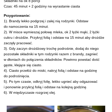
Składniki na ok 8 porcji
Czas: 45 minut + 2 godziny na wyrastanie ciasta
Przygotowanie:
1). Brandy lekko podgrzej i zalej nią rodzynki. Odstaw
do namoczenia na 15 minut.
2). W misce wymieszaj połowę mleka, ok 2 łyżki mąki, 2 łyżki
cukru i drożdże. Przykryj folią i odstaw na 15 minut aby drożdże
zaczęły pracować.
3). Gdy zaczyn drożdżowy trochę podrośnie, dodaj do niego
pozostałe składniki w tym rodzynki razem z brandy, zagnieć
w dłoniach do połączenia składników. Powinno powstać dość
gęste, klejące się ciasto.
4). Ciasto przełóż do miski, nakryj folią i odstaw na godzinę
do podrośnięcia.
5). Po tym czasie, odkryj folię, lekko ugnieć aby odgazować
i ponownie przykryj folią i odstaw na kolejną godzinę.
6). W międzyczasie rozgrzej olej.