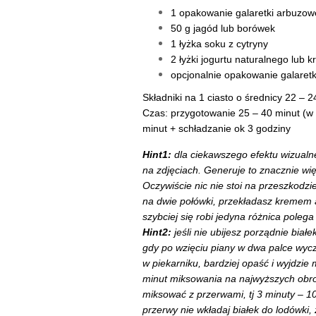
1 opakowanie galaretki arbuzowe
50 g jagód lub borówek
1 łyżka soku z cytryny
2 łyżki jogurtu naturalnego lub 
opcjonalnie opakowanie galaretki
Składniki na 1 ciasto o średnicy 22 – 24
Czas: przygotowanie 25 – 40 minut (w z
minut + schładzanie ok 3 godziny
Hint1:
dla ciekawszego efektu wizualne
na zdjęciach. Generuje to znacznie wi
Oczywiście nic nie stoi na przeszkodzie
na dwie połówki, przekładasz kremem 
szybciej się robi jedyna różnica polega
Hint2:
jeśli nie ubijesz porządnie białe
gdy po wzięciu piany w dwa palce wycz
w piekarniku, bardziej opaść i wyjdzie
minut miksowania na najwyższych obrot
miksować z przerwami, tj 3 minuty – 10
przerwy nie wkładaj białek do lodówki