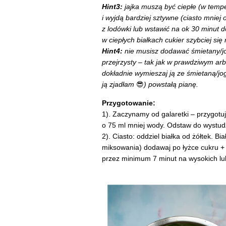
Hint3:
jajka muszą być ciepłe (w tempe
i wyjdą bardziej sztywne (ciasto mniej 
z lodówki lub wstawić na ok 30 minut d
w ciepłych białkach cukier szybciej się 
Hint4:
nie musisz dodawać śmietany/jogu
przejrzysty – tak jak w prawdziwym arbu
dokładnie wymieszaj ją ze śmietaną/jog
ją zjadłam
😎
) powstałą pianę.
Przygotowanie:
1). Zaczynamy od galaretki – przygotu
o 75 ml mniej wody. Odstaw do wystud
2). Ciasto: oddziel białka od żółtek. B
miksowania) dodawaj po łyżce cukru + 
przez minimum 7 minut na wysokich lu