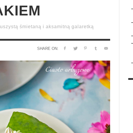
AKIEM
uszystą śmietaną i aksamitną galaretką
SHARE ON: