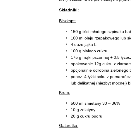
Składniki:
Biszkopt:
150 g liści młodego szpinaku ba
100 ml oleju rzepakowego lub s
4 duże jajka L
100 g białego cukru
175 g mąki pszennej + 0,5 łyżec
opakowanie 12g cukru z ziarnami
opcjonalnie odrobina zielonego b
poncz: 4 łyżki soku z pomarańcz
lub delikatnej (niezbyt mocnej) b
Krem:
500 ml śmietany 30 – 36%
10 g żelatyny
20 g cukru pudru
Galaretka: