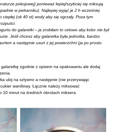
raturze pokojowej) ponieważ lepiej/szybciej się miksują
opadnie w piekarniku). Najlepiej wyjąć je 2 h wcześniej
o ciepłej (ok 40 st) wody aby się ogrzały. Poza tym
rozpuści.
rtu do galaretki – ja zrobiłam to celowo aby kolor nie był
zie. Jeśli chcesz aby galaretka była jednolita, bardzo
urtem a następnie usuń z jej powierzchni (ja po prostu
j galaretkę zgodnie z opisem na opakowaniu ale dodaj
zenia.
iałka ubij na sztywno a następnie (nie przerywając
cukier waniliowy. Łącznie należy miksować
b 10 minut na średnich obrotach miksera.