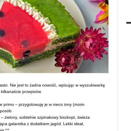
asto. Nie jest to żadna nowość, wpisując w wyszukiwarkę
 kilkanaście przepisów.
ie primo – przygotowuję je w nieco inny (moim
sposób.
– zielony, subtelnie szpinakowy biszkopt, świeża
ąca galaretka z dodatkiem jagód. Lekki ideał,
ia.^^