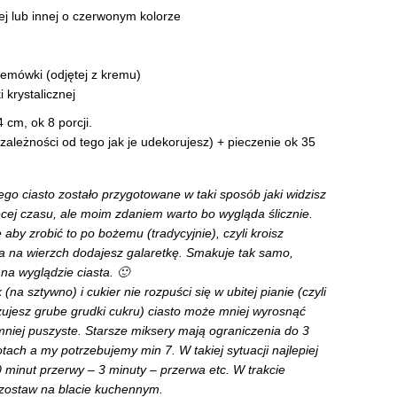
j lub innej o czerwonym kolorze
kremówki (odjętej z kremu)
 krystalicznej
 cm, ok 8 porcji.
ależności od tego jak je udekorujesz) + pieczenie ok 35
go ciasto zostało przygotowane w taki sposób jaki widzisz
ęcej czasu, ale moim zdaniem warto bo wygląda ślicznie.
 aby zrobić to po bożemu (tradycyjnie), czyli kroisz
a na wierzch dodajesz galaretkę. Smakuje tak samo,
 na wyglądzie ciasta. 🙂
k (na sztywno) i cukier nie rozpuści się w ubitej pianie (czyli
ujesz grube grudki cukru) ciasto może mniej wyrosnąć
 mniej puszyste. Starsze miksery mają ograniczenia do 3
ach a my potrzebujemy min 7. W takiej sytuacji najlepiej
 minut przerwy – 3 minuty – przerwa etc. W trakcie
, zostaw na blacie kuchennym.