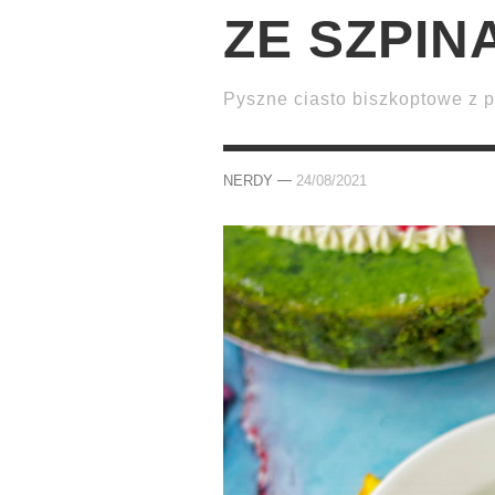
ZE SZPIN
Pyszne ciasto biszkoptowe z p
—
NERDY
24/08/2021