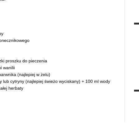
by
łonecznikowego
zki proszku do pieczenia
 wanilii
arwnika (najlepiej w żelu)
y lub cytryny (najlepiej świeżo wyciskany) + 100 ml wody
iałej herbaty