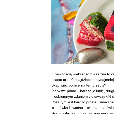
Z pewnością większość z was zna to ci
„ciasto arbuz” znajdziecie przynajmniej
Skąd więc pomysł na ten przepis?
Pierwsze primo – bardzo je lubię, drug
nieskromnym zdaniem ciekawszy 😉) 
Poza tym jest bardzo proste i smaczne 
kremówka i kwaśno – słodka, orzeźwiaj
który uzależnia od pierwszego ugryzien