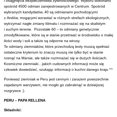
i osiągnięcia bezpieczeństwa żywnościowego. Wyboru dokonano
spośród 4500 odmian zarejestrowanych w Centrum. Spośród
wybranych kandydatów, 40 są odmianami pochodzącymi
z Andów, mogącymi wzrastać w różnych strefach ekologicznych,
wytrzymać nagłe zmiany klimatu i rozmnażać się na skalistym
i suchym terenie. Pozostałe 60 – to odmiany genetycznie
zmodyfikowane, które są w stanie przetrwać w środowisku o małej
ilości wody i soli a także są odporne na wirusy.
Te odmiany ziemniaków, które przechodzą testy muszą spełniać
ostateczne kryterium to znaczy muszą nie tylko być w stanie
rosnąć na Marsie, ale także rozmnażać się w dużych ilościach.
Kosmiczne ziemniaki…jakich cudownych informacji może się
człowiek dowiedzieć, szukając informacji o kuchni danego kraju ^^
Ponieważ ziemniak w Peru jest cennym i zarazem powszechnie
zajadanym warzywem, nie mogło go zabraknąć w dzisiejszej
rozgrywce ;).
PERU – PAPA RELLENA
Składniki: