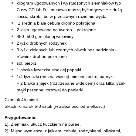
kilogram ugotowanych i wystudzonych ziemniaków typ
C czy CD lub D – musowo muszą być mączyste z dużą
ilością skrobi, bo w przeciwnym razie nie wyjdą
1 średnia biała cebula drobno pokrojona
2 jajka ugotowane na twardo – pokrojone
450 -500 g mielonej wołowiny
2 łyżki drobnych rodzynek
3 łyżki zielonych lub czarnych oliwek bez nadzienia –
również drobno pokrojone
sól, pieprz
1 płaska łyżeczka słodkiej papryki
1/4 łyżeczki (można więcej) mielonej ostrej papryki
+ 2 białka z jajek (roztrzepane widelcem) oraz kilka łyżek
mąki pszennej tortowej do panierki
Czas ok 45 minut
Składniki na ok 6-8 sztuk (w zależności od wielkości)
Przygotowanie:
1). Ziemniaki utłucz tłuczkiem na puree.
2). Mięso wymieszaj z jajkiem, cebulą, rodzynkami, oliwkami,