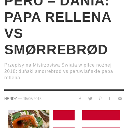
PERU – DANIA:
PAPA RELLENA
VS
SMØRREBRØD
Przepisy na Mistrzostwa Świata w piłce nożnej
2018: duński smørrebrød vs peruwiańskie papa
rellena
—
NERDY
15/06/2018