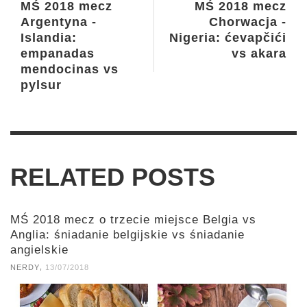
MŚ 2018 mecz
MŚ 2018 mecz
Argentyna -
Chorwacja -
Islandia:
Nigeria: ćevapčići
empanadas
vs akara
mendocinas vs
pylsur
RELATED POSTS
MŚ 2018 mecz o trzecie miejsce Belgia vs
Anglia: śniadanie belgijskie vs śniadanie
angielskie
,
NERDY
13/07/2018