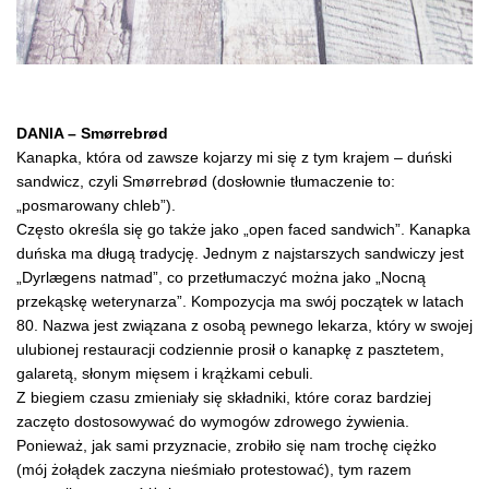
DANIA – Smørrebrød
Kanapka, która od zawsze kojarzy mi się z tym krajem – duński
sandwicz, czyli Smørrebrød (dosłownie tłumaczenie to:
„posmarowany chleb”).
Często określa się go także jako „open faced sandwich”. Kanapka
duńska ma długą tradycję. Jednym z najstarszych sandwiczy jest
„Dyrlægens natmad”, co przetłumaczyć można jako „Nocną
przekąskę weterynarza”. Kompozycja ma swój początek w latach
80. Nazwa jest związana z osobą pewnego lekarza, który w swojej
ulubionej restauracji codziennie prosił o kanapkę z pasztetem,
galaretą, słonym mięsem i krążkami cebuli.
Z biegiem czasu zmieniały się składniki, które coraz bardziej
zaczęto dostosowywać do wymogów zdrowego żywienia.
Ponieważ, jak sami przyznacie, zrobiło się nam trochę ciężko
(mój żołądek zaczyna nieśmiało protestować), tym razem