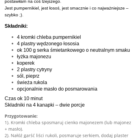
postawiłam na coś lżejszego.
Jest pumpernikiel, jest łosoś, jest smacznie i co najważniejsze –
szybko ;).
Składniki:
4 kromki chleba pumpernikiel
4 plastry wędzonego łososia
ok 100 g serka śmietankowego o neutralnym smaku
łyżka majonezu
koperek
2 plastry cytryny
sól, pieprz
świeża rukola
opcjonalnie masło do posmarowania
Czas ok 10 minut
Składniki na 4 kanapki – dwie porcje
Przygotowanie:
1). Kromki chleba sposmaruj cienko majonezem (lub majonez
+ masło).
2). Nałóż garść liści rukoli, posmaruje serkiem, dodaj plaster