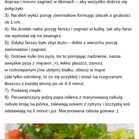
dopraw i mocno zagnieć w dłoniach – aby wszystko dobrze się
połączyło.
3). Na dłoń wyłóż porcję ziemniaków formując placek o grubości
ok 1 cm.
4). Na środek nałóż porcję farszu i zagnieć w kulkę, tak aby farsz
nie wydostał się na zewnątrz.
5). Gdyby farszu było zbyt dużo – dołóż z wierzchu porcję
ziemniaków i zagnieć.
6). Gotowe kulki (no pyzy, bo to pomijając nadzienie, nasze
swojskie pyzy z mięsem ;>), lekko płaszcz, zanurz
w roztrzepanym (nie ubitym) białku, obtocz w mące
(ale tylko odrobinę, to co się przyklei) i smaż na rozgrzanym
tłuszczu z każdej strony po ok 4-5 minut.
7). Podawaj ciepłe.
8). Peruwiańczycy jedzą papa rellena z marynowaną cebulą:
cebule kroją na piórka, zalewają sokiem z cytryny i szczyptą soli,
odstawiają na 5 minut i już. Marynowana cebula gotowa :).