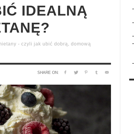
IĆ IDEALNĄ
ETANĘ?
ietany - czyli jak ubić dobrą, domową
SHARE ON: