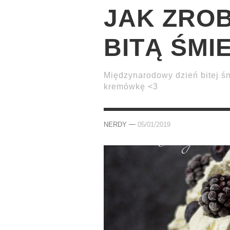
JAK ZROB
BITĄ ŚMI
Międzynarodowy dzień bitej śm
kremówkę <3
—
NERDY
05/01/2019