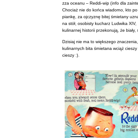
zza oceanu – Reddi-wip (info dla zai
Chociaż nie do końca wiadomo, kto po 
piankę, za ojczyznę bitej śmietany uzn
na stół, osobisty kucharz Ludwika XIV,
kulinarnej historii przekonują, że biał
Dzisiaj nie ma to większego znaczenia
kulinarnych bita śmietana wciąż ciesz
cieszy :).