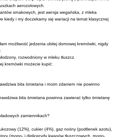
 puszkach aerozolowych.
iantów smakowych, jest wersja wegańska, z mleka
e kiedy i my doczekamy się wariacji na temat klasycznej
ałam możliwość jedzenia ubitej domowej kremówki, nigdy
.
odzony, rozwodniony w mleku tłuszcz.
wej kremówki możecie kupić:
prawdziwa bita śmietana i moim zdaniem nie powinno
Prawdziwa bita śmietana powinna zawierać tylko śmietanę
zykładowych zamiennikach?
ukozowy (12%), cukier (4%), gaz nośny (podtlenek azotu),
tory (mono- i diglicerydy kwasów tłuszczowych, mono-