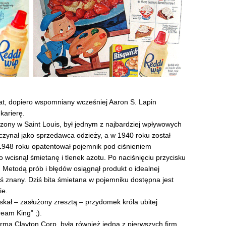
at, dopiero wspomniany wcześniej Aaron S. Lapin
karierę.
zony w Saint Louis, był jednym z najbardziej wpływowych
zynał jako sprzedawca odzieży, a w 1940 roku został
1948 roku opatentował pojemnik pod ciśnieniem
wcisnął śmietanę i tlenek azotu. Po naciśnięciu przycisku
 Metodą prób i błędów osiągnął produkt o idealnej
iś znany. Dziś bita śmietana w pojemniku dostępna jest
ie.
kał – zasłużony zresztą – przydomek króla ubitej
eam King” ;).
irma Clayton Corp. była również jedną z pierwszych firm,