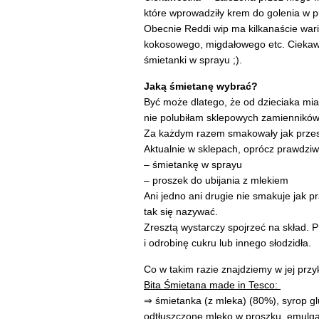
które wprowadziły krem ​​do golenia w
Obecnie Reddi wip ma kilkanaście war
kokosowego, migdałowego etc.
Ciekaw
śmietanki w sprayu ;).
Jaką śmietanę wybrać?
Być może dlatego, że od dzieciaka mi
nie polubiłam sklepowych zamienników
Za każdym razem smakowały jak przesł
Aktualnie w sklepach, oprócz prawdzi
– śmietankę w sprayu
– proszek do ubijania z mlekiem
Ani jedno ani drugie nie smakuje jak 
tak się nazywać.
Zresztą wystarczy spojrzeć na skład. 
i odrobinę cukru lub innego słodzidła.
Co w takim razie znajdziemy w jej pr
Bita Śmietana made in Tesco:
⇒ śmietanka (z mleka) (80%), syrop gl
odtłuszczone mleko w proszku, emulga