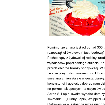
Pomimo, że znana jest od ponad 300 l
rozpoczął jej światową (i fast foodową) 
Pochodzący z żydowskiej rodziny, urod
wynalazców poprzedniego stulecia. Zac
przedsiębiorca branży spożywczej. W 
ze specjalnym dozownikiem, do którego 
śmietana zmieniała się w gęstą piankę.
konsystencji i gęstości, dobrze nam dz
na półkach sklepowych na całym świec
Aaron S. Lapin, swoim wynalazkiem zys
śmietanki –
„Bunny Lapin, Whipped Cr
Ciekawostka – z
ałożona przez niego f