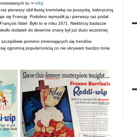
nteresowanych tu ⇒
klik
).
raz pierwszy ubił tłustą kremówkę na puszystą, kaloryczną
aje się Francję. Podobno wymyślił ją i pierwszy raz podał
 François Vatel. Było to w roku 1671. Niektórzy badacze
y, słodki dodatek do deserów znany był już dużo wcześniej
, szczęśliwie pomimo zmieniających się trendów
y się ogromną popularnością co nie ukrywam bardzo mnie