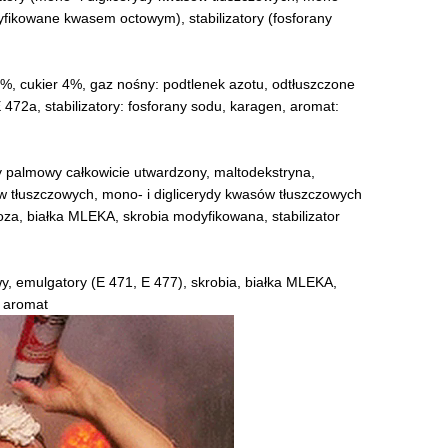
ryfikowane kwasem octowym), stabilizatory (fosforany
, cukier 4%, gaz nośny: podtlenek azotu, odtłuszczone
472a, stabilizatory: fosforany sodu, karagen, aromat:
ny palmowy całkowicie utwardzony, maltodekstryna,
w tłuszczowych, mono- i diglicerydy kwasów tłuszczowych
za, białka MLEKA, skrobia modyfikowana, stabilizator
wy, emulgatory (E 471, E 477), skrobia, białka MLEKA,
 aromat