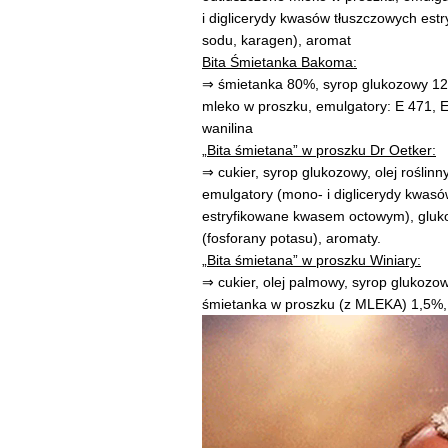
i diglicerydy kwasów tłuszczowych est
sodu, karagen), aromat
Bita Śmietanka Bakoma:
⇒ śmietanka 80%, syrop glukozowy 12%
mleko w proszku, emulgatory: E 471, E 
wanilina
„Bita śmietana” w proszku Dr Oetker:
⇒ cukier, syrop glukozowy, olej roślin
emulgatory (mono- i diglicerydy kwasó
estryfikowane kwasem octowym), gluko
(fosforany potasu), aromaty.
„Bita śmietana” w proszku Winiary:
⇒ cukier, olej palmowy, syrop glukozo
śmietanka w proszku (z MLEKA) 1,5%,