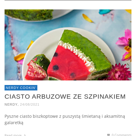
NERDY COOKIN'
CIASTO ARBUZOWE ZE SZPINAKIEM
,
NERDY
24/08/2021
Pyszne ciasto biszkoptowe z puszystą śmietaną i aksamitną
galaretką
0 Comments
Read more