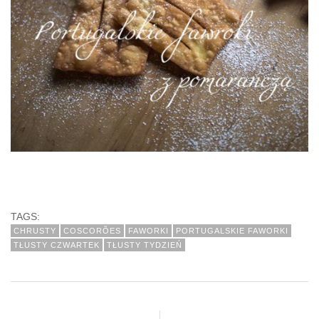
TAGS:
CHRUSTY
COSCORÕES
FAWORKI
PORTUGALSKIE FAWORKI
TŁUSTY CZWARTEK
TŁUSTY TYDZIEŃ