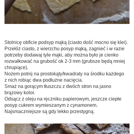
Stolnicę obficie podsyp mąką (ciasto dość mocno się klei).
Przełóż ciasto, z wierzchu posyp mąką, zagnieć i w razie
potrzeby dodawaj tyle mąki, aby można było je cienko
rozwałkować na grubość ok 2-3 mm (grubsze będą mniej
chrupiące).
Nożem potnij na prostokąty/kwadraty na środku każdego
z nich robiąc dwa podłużne nacięcia.
Smaż na gorącym tłuszczu z dwóch stron na jasno
brązowy kolor.
Odsącz z oleju na ręczniku papierowym, jeszcze ciepłe
posyp cukrem wymieszanym z cynamonem.
Najsmaczniejsze są gdy lekko przestygną.