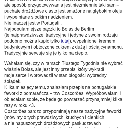
ale sposób przygotowywania jest niezmiennie taki sam –
puchate drożdżowe ciasto jest smażone na głębokim oleju
i wypełniane słodkim nadzieniem.
Nie inaczej jest w Portugalii.
Najpopularniejsze pączki to Bolas de Berlim
(te najprawdziwsze, tradycyjne i jedyne z swoim rodzaju
podobno można kupić tylko
tutaj
), wypełnione kremem
budyniowym i obtoczone cukrem z dużą ilością cynamonu.
Tradycyjnie serwuje się je tylko na ciepło.
Wahałam się, czy w ramach Tłustego Tygodnia nie wybrać
właśnie Bolas, ale jest inny przepis, który wykradł
moje serce i wprowadził w stan błogości wybredny
żołądek.
Kilka miesięcy temu, znalazłam przepis na portugalskie
faworki z pomarańczą – tzw Coscorões. Wypróbowałam i
obiecałam sobie, że będę go powtarzać przynajmniej kilka
razy w roku <3.
Coscorões bardzo przypominają nasze tradycyjne faworki
(mówimy o tych prawdziwych, kruchych i cienkich
a nie napuszonych drożdżowych paskudztwach