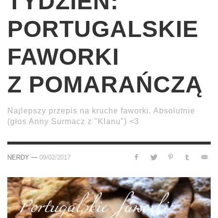
TYDZIEŃ:
PORTUGALSKIE
FAWORKI
Z POMARAŃCZĄ
Najlepszy przepis na kruche faworki. Absolutnie
(głos Anny Surmacz z "Klanu") <3
—
NERDY
09/02/2017