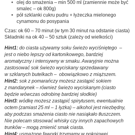
olej do smażenia – min 500 ml (zamiennie może być
smalec – ok 800g)
pół szklanki cukru pudru + łyżeczka mielonego
cynamonu do posypania
Czas: ok 60 – 70 minut (w tym 30 minut na odstanie ciasta)
Składniki na ok 40 – 50 sztuk (zależy od wielkości)
Hint1:
do ciasta używamy soku świeżo wyciśniętego –
jest o niebo lepszy od kartonikowego, bardziej
aromatyczny i intensywny w smaku. Awaryjnie można
zastosować sok świeżo wyciskany sprzedawany
w szklanych butelkach – obowiązkowo z miąższem.
Hint2:
sok z pomarańczy możesz zastąpić sokiem
z mandarynek – również świeżo wyciskanym (ciasto
będzie wówczas odrobinę bardziej słodkie)
Hint3
: wódkę możesz zastąpić spirytusem, ewentualnie
octem (zamiast 25 ml – 1 łyżka) – alkohol jest niezbędny,
aby podczas smażenia ciasto nie nasiąkało tłuszczem.
Nie polecam stosować whisky czy innych zapachowych
trunków – mogą zmienić smak ciasta.
Hint4:
usmażone faworki trzymamy w pokojowej