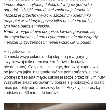
temperaturze, najlepiej daleko od wilgoci (lodówka
odpada) – dzięki temu dłużej zachowają kruchość.
Możesz je przechowywać w szczelnym pojemniku
(najlepiej w szklanym) przez kilka dni, ale im dłużej
tym będą bardziej miękkie.
Hint5:
w oryginalnym przepisie, faworki posypuje się
drobnym białym cukrem i cynamonem, ale dla wygody
i lepszej „przyczepności”, lepiej wziąć
puder.
cukier
Przygotowanie:
Do miski wsyp cukier, dodaj stopioną margarynę
i wymieszaj mikserem (weź końcówki do ciasta,
nie do piany). Cały czas miksując, dodawaj stopniowo
po jednym jajku, następnie skórkę pomarańczową, sok,
wódkę i przesianą mąkę. Miksuj jeszcze przez ok 3 minuty.
Wszystkie składniki powinny dobrze się połączyć, a ciasto
mieć jednolity pomarańczowy kolor. Przykryj ściereczką
i odstaw na 30 minut do lodówki.