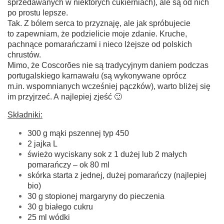
sprzedawanych w niektórych cukierniach), ale są od nich
po prostu lepsze.
Tak. Z bólem serca to przyznaję, ale jak spróbujecie
to zapewniam, że podzielicie moje zdanie. Kruche,
pachnące pomarańczami i nieco lżejsze od polskich
chrustów.
Mimo, że Coscorões nie są tradycyjnym daniem podczas
portugalskiego karnawału (są wykonywane oprócz
m.in. wspomnianych wcześniej pączków), warto bliżej się
im przyjrzeć. A najlepiej zjeść 🙂
Składniki:
300 g mąki pszennej typ 450
2 jajka L
świeżo wyciskany sok z 1 dużej lub 2 małych
pomarańczy – ok 80 ml
skórka starta z jednej, dużej pomarańczy (najlepiej
bio)
30 g stopionej margaryny do pieczenia
30 g białego cukru
25 ml wódki