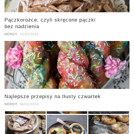
Pączkorożce, czyli skręcone pączki
bez nadzienia
,
NERDY
15/02/2022
Najlepsze przepisy na tłusty czwartek
,
NERDY
06/02/2018