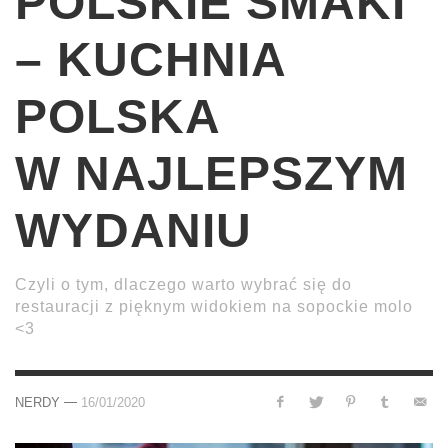
POLSKIE SMAKI
– KUCHNIA
POLSKA
W NAJLEPSZYM
WYDANIU
Czyli o tym, dlaczego warto wybrać się do
restauracji z pięknym widokiem na sopockie molo
<3
—
NERDY
16/01/2020