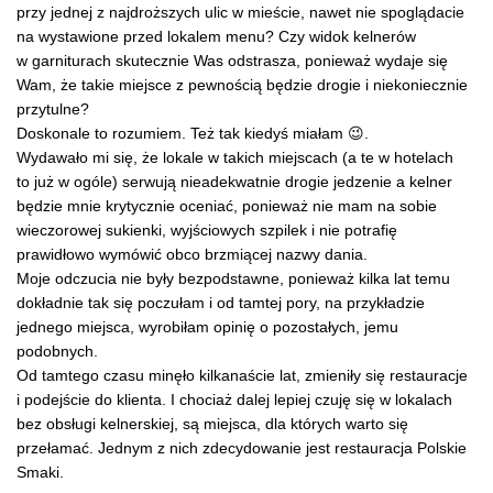
przy jednej z najdroższych ulic w mieście, nawet nie spoglądacie
na wystawione przed lokalem menu? Czy widok kelnerów
w garniturach skutecznie Was odstrasza, ponieważ wydaje się
Wam, że takie miejsce z pewnością będzie drogie i niekoniecznie
przytulne?
Doskonale to rozumiem.
Też tak kiedyś miałam 😉.
Wydawało mi się, że lokale w takich miejscach (a te w hotelach
to już w ogóle) serwują nieadekwatnie drogie jedzenie a kelner
będzie mnie krytycznie oceniać, ponieważ nie mam na sobie
wieczorowej sukienki, wyjściowych szpilek i nie potrafię
prawidłowo wymówić obco brzmiącej nazwy dania.
Moje odczucia nie były bezpodstawne, ponieważ kilka lat temu
dokładnie tak się poczułam i od tamtej pory, na przykładzie
jednego miejsca, wyrobiłam opinię o pozostałych, jemu
podobnych.
Od tamtego czasu minęło kilkanaście lat, zmieniły się restauracje
i podejście do klienta.
I chociaż dalej lepiej czuję się w lokalach
bez obsługi kelnerskiej, są miejsca, dla których warto się
przełamać.
Jednym z nich zdecydowanie jest restauracja Polskie
Smaki.