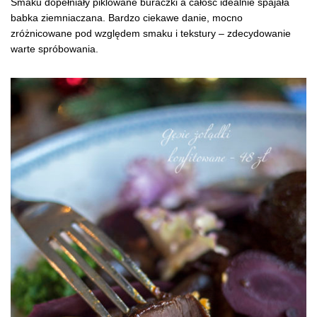
Smaku dopełniały piklowane buraczki a całość idealnie spajała
babka ziemniaczana. Bardzo ciekawe danie, mocno
zróżnicowane pod względem smaku i tekstury – zdecydowanie
warte spróbowania.