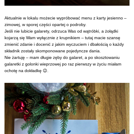
Aktualnie w lokalu możecie wypróbować menu z karty jesienno –
zimowej, w sporej części opartej o podroby.
Jeśli nie lubicie galarety, odrzuca Was od wątróbki, a żołądki
kojarzą się Wam wyłącznie z krupnikiem – tutaj macie szansę
zmienić zdanie i docenić z jakim wyczuciem i dbałością o każdy
składnik zostały skomponowane pojedyncze dania.
Nie żartuję – mam długie zęby do galaret, a po skosztowaniu
galaretki z golonki wieprzowej po raz pierwszy w życiu miałam
ochotę na dokładkę 😉.