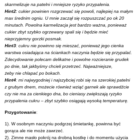
skarmelizuje na patelni i mniejsze ryzyko przypalenia.
:
Hint2
cukier powinien rozgrzewać się powoli, najlepiej na małym
max średnim ogniu. U mnie zaczął się rozpuszczać po ok 20
minutach. Powolna karmelizacja jest bardzo ważna, ponieważ
cukier zbyt szybko ogrzewany spali się i będzie mieć
nieprzyjemny gorzki posmak.
Hint3
: cukru nie powinno się mieszać, ponieważ jego cienka
warstwa osiadająca na ściankach naczynia będzie się przypalać.
Zdecydowanie polecam delikatne i powolne rozcieranie grudek
po dnie, tak jakbyśmy chcieli przetrzeć. Najważniejsze,
żeby nie chlapać po bokach.
Hint4
: mi najwygodniej i najszybciej robi się na szerokiej patelni
z grubym dnem, możecie również wziąć garnek ale sprawdźcie
czy nie ma za cienkiego dna, bo cieniasy zwiększają ryzyko
przypalenia cukru – zbyt szybko osiągają wysoką temperaturę.
Przygotowanie
:
1). W osobnym naczyniu podgrzej śmietankę, powinna być
gorąca ale nie może zawrzeć.
2). Zimne masło pokrój na drobną kostkę i do momentu użycia