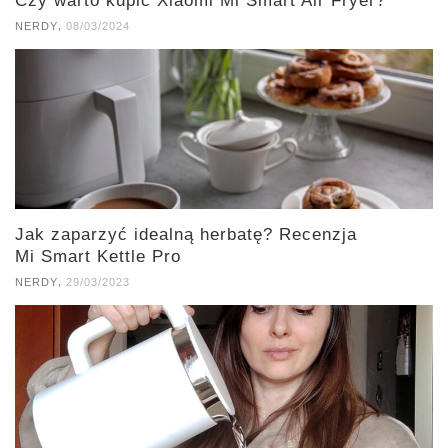
Czy warto kupić Xiaomi Mi Smart Air Fryer?
,
NERDY
08/03/2024
Jak zaparzyć idealną herbatę? Recenzja
Mi Smart Kettle Pro
,
NERDY
29/03/2023