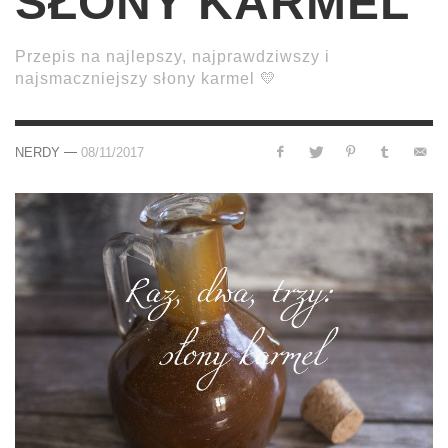
SŁONY KARMEL
Przepis na najlepszy, najprawdziwszy i
najsmaczniejszy słony karmel 💛
—
NERDY
08/11/2017