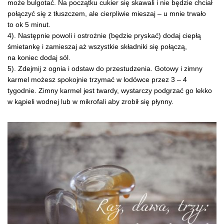
może bulgotać. Na początku cukier się skawali i nie będzie chciał
połączyć się z tłuszczem, ale cierpliwie mieszaj – u mnie trwało
to ok 5 minut.
4). Następnie powoli i ostrożnie (będzie pryskać) dodaj ciepłą
śmietankę i zamieszaj aż wszystkie składniki się połączą,
na koniec dodaj sól.
5). Zdejmij z ognia i odstaw do przestudzenia. Gotowy i zimny
karmel możesz spokojnie trzymać w lodówce przez 3 – 4
tygodnie. Zimny karmel jest twardy, wystarczy podgrzać go lekko
w kąpieli wodnej lub w mikrofali aby zrobił się płynny.