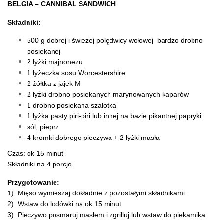
BELGIA – CANNIBAL SANDWICH
Składniki:
500 g dobrej i świeżej polędwicy wołowej bardzo drobno
posiekanej
2 łyżki majnonezu
1 łyżeczka sosu Worcestershire
2 żółtka z jajek M
2 łyżki drobno posiekanych marynowanych kaparów
1 drobno posiekana szalotka
1 łyżka pasty piri-piri lub innej na bazie pikantnej papryki
sól, pieprz
4 kromki dobrego pieczywa + 2 łyżki masła
Czas: ok 15 minut
Składniki na 4 porcje
Przygotowanie:
1). Mięso wymieszaj dokładnie z pozostałymi składnikami.
2). Wstaw do lodówki na ok 15 minut
3). Pieczywo posmaruj masłem i zgrilluj lub wstaw do piekarnika