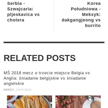
Serbia -
Korea
Szwajcaria:
Południowa -
pljeskavica vs
Meksyk:
cholera
dakgangjeong vs
burrito
RELATED POSTS
MŚ 2018 mecz o trzecie miejsce Belgia vs
Anglia: śniadanie belgijskie vs śniadanie
angielskie
,
NERDY
13/07/2018