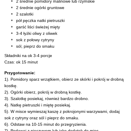
2 średnie pomidory malinowe lub rzymskie
2 średnie ogórki gruntowe
2 szalotki
pół pęczka natki pietruszki
garść liści świeżej mięty
3-4 łyżki oliwy z oliwek
sok z połowy cytryny
sól, pieprz do smaku
Składniki na ok 3-4 porcje
Czas: ok 15 minut
Przygotowanie:
1). Pomidory sparz wrzątkiem, obierz ze skórki i pokrój w drobną
kostkę.
2). Ogórki obierz, pokrój w drobną kostkę.
3). Szalotkę posiekaj, również bardzo drobno.
4). Natkę pietruszki i miętę posiekaj.
5). W misce wymieszaj kaszę z pokrojonymi warzywami, dodaj
sok z cytryny oraz sól i pieprz do smaku.
6). Odstaw na 10-15 minut do przegryzienia.
7). Podawaj z pieczywem lub jako dodatek do mięs.