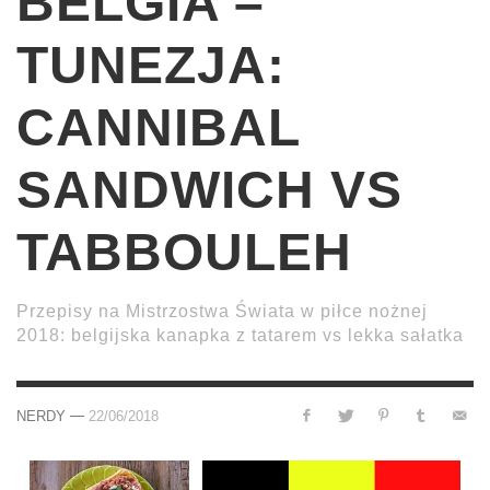
BELGIA –
TUNEZJA:
CANNIBAL
SANDWICH VS
TABBOULEH
Przepisy na Mistrzostwa Świata w piłce nożnej
2018: belgijska kanapka z tatarem vs lekka sałatka
—
NERDY
22/06/2018