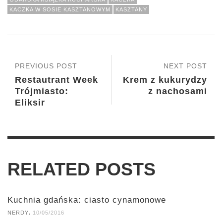
KACZKA W SOSIE KASZTANOWYM
KASZTANY
PREVIOUS POST
NEXT POST
Restautrant Week
Krem z kukurydzy
Trójmiasto:
z nachosami
Eliksir
RELATED POSTS
Kuchnia gdańska: ciasto cynamonowe
,
NERDY
10/05/2016