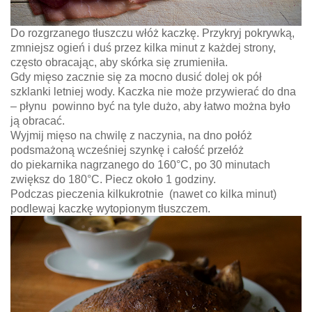
Do rozgrzanego tłuszczu włóż kaczkę. Przykryj pokrywką,
zmniejsz ogień i duś przez kilka minut z każdej strony,
często obracając, aby skórka się zrumieniła.
Gdy mięso zacznie się za mocno dusić dolej ok pół
szklanki letniej wody. Kaczka nie może przywierać do dna
– płynu powinno być na tyle dużo, aby łatwo można było
ją obracać.
Wyjmij mięso na chwilę z naczynia, na dno połóż
podsmażoną wcześniej szynkę i całość przełóż
do piekarnika nagrzanego do 160°C, po 30 minutach
zwiększ do 180°C. Piecz około 1 godziny.
Podczas pieczenia kilkukrotnie (nawet co kilka minut)
podlewaj kaczkę wytopionym tłuszczem.