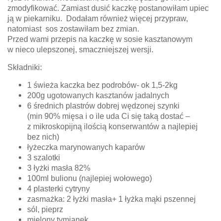
zmodyfikować. Zamiast dusić kaczkę postanowiłam upiec
ją w piekarniku. Dodałam również więcej przypraw,
natomiast sos zostawiłam bez zmian.
Przed wami przepis na kaczkę w sosie kasztanowym
w nieco ulepszonej, smaczniejszej wersji.
Składniki:
1 świeża kaczka bez podrobów- ok 1,5-2kg
200g ugotowanych kasztanów jadalnych
6 średnich plastrów dobrej wędzonej szynki
(min 90% mięsa i o ile uda Ci się taką dostać –
z mikroskopijną ilością konserwantów a najlepiej
bez nich)
łyżeczka marynowanych kaparów
3 szalotki
3 łyżki masła 82%
100ml bulionu (najlepiej wołowego)
4 plasterki cytryny
zasmażka: 2 łyżki masła+ 1 łyżka mąki pszennej
sól, pieprz
mielony tymianek