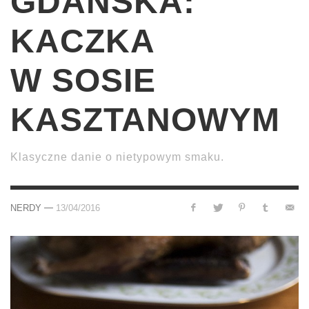
GDAŃSKA:
KACZKA
W SOSIE
KASZTANOWYM
Klasyczne danie o nietypowym smaku.
—
NERDY
13/04/2016