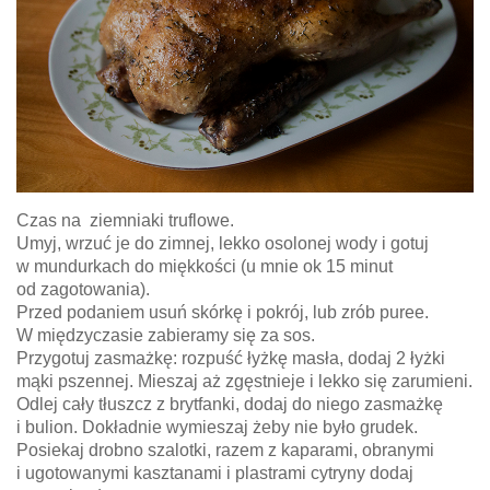
Czas na ziemniaki truflowe.
Umyj, wrzuć je do zimnej, lekko osolonej wody i gotuj
w mundurkach do miękkości (u mnie ok 15 minut
od zagotowania).
Przed podaniem usuń skórkę i pokrój, lub zrób puree.
W międzyczasie zabieramy się za sos.
Przygotuj zasmażkę: rozpuść łyżkę masła, dodaj 2 łyżki
mąki pszennej. Mieszaj aż zgęstnieje i lekko się zarumieni.
Odlej cały tłuszcz z brytfanki, dodaj do niego zasmażkę
i bulion. Dokładnie wymieszaj żeby nie było grudek.
Posiekaj drobno szalotki, razem z kaparami, obranymi
i ugotowanymi kasztanami i plastrami cytryny dodaj