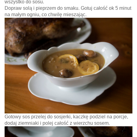
wszystko do sosu.
Dopraw solą i pieprzem do smaku.
Gotuj całość ok 5 minut
na małym ogniu, co chwilę mieszając.
Gotowy sos przelej do sosjerki, kaczkę podziel na porcje,
dodaj ziemniaki i polej całość z wierzchu sosem.