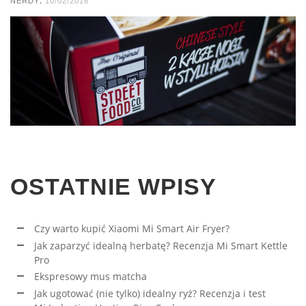
NERDY
10/02/2016
OSTATNIE WPISY
Czy warto kupić Xiaomi Mi Smart Air Fryer?
Jak zaparzyć idealną herbatę? Recenzja Mi Smart Kettle
Pro
Ekspresowy mus matcha
Jak ugotować (nie tylko) idealny ryż? Recenzja i test