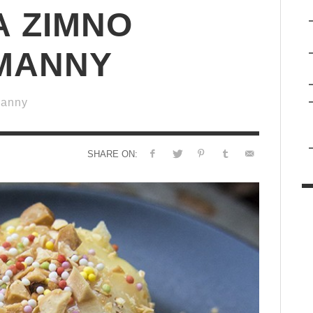
A ZIMNO
 MANNY
manny
SHARE ON: