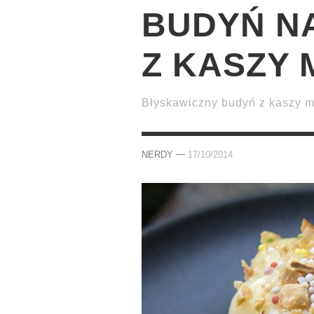
BUDYŃ N
Z KASZY
Błyskawiczny budyń z kaszy 
—
NERDY
17/10/2014