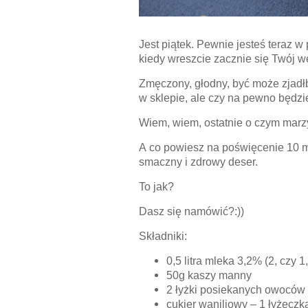
Jest piątek. Pewnie jesteś teraz 
kiedy wreszcie zacznie się Twój 
Zmęczony, głodny, być może zjad
w sklepie, ale czy na pewno będz
Wiem, wiem, ostatnie o czym marzy
A co powiesz na poświęcenie 10 mi
smaczny i zdrowy deser.
To jak?
Dasz się namówić?:))
Składniki:
0,5 litra mleka 3,2% (2, czy 
50g kaszy manny
2 łyżki posiekanych owoców 
cukier waniliowy – 1 łyżeczk