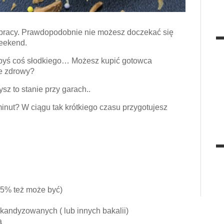
w pracy. Prawdopodobnie nie możesz doczekać się
weekend.
łbyś coś słodkiego… Możesz kupić gotowca
ie zdrowy?
sz to stanie przy garach..
nut? W ciągu tak krótkiego czasu przygotujesz
1,5% też może być)
kandyzowanych ( lub innych bakalii)
a