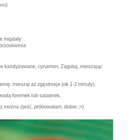
kru)
y
e migdały
brzoskwinia
ce kandyzowane, cynamon. Zagotuj, mieszając
nę, mieszaj aż zgęstnieje (ok 1-2 minuty).
wodą foremek lub salaterek.
z można zjeść, próbowałam, dobre ;>)