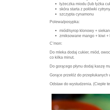
łyżeczka miodu (lub łyżka cu
skóra starta z połówki cytryn
szczypta cynamonu
Polewa/posypka:
miód/syrop klonowy + siekan
zmiksowane mango + kiwi + 
C’mon:
Do mleka dodaj cukier, miód, owo
co kilka minut.
Do gorącego płynu dodaj kaszę man
Gorące przełóż do przepłukanych 
Odstaw do wystudzenia. (Ciepłe te