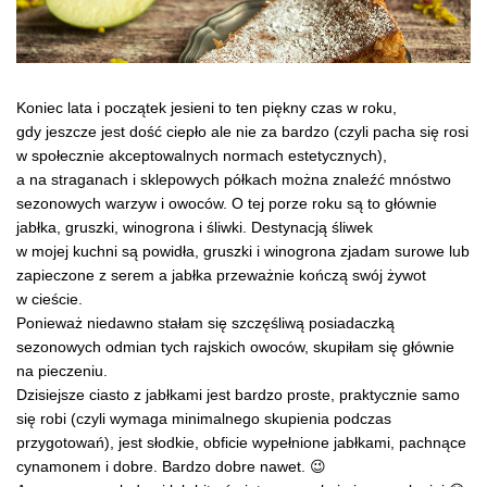
Koniec lata i początek jesieni to ten piękny czas w roku,
gdy jeszcze jest dość ciepło ale nie za bardzo (czyli pacha się rosi
w społecznie akceptowalnych normach estetycznych),
a na straganach i sklepowych półkach można znaleźć mnóstwo
sezonowych warzyw i owoców. O tej porze roku są to głównie
jabłka, gruszki, winogrona i śliwki. Destynacją śliwek
w mojej kuchni są powidła, gruszki i winogrona zjadam surowe lub
zapieczone z serem a jabłka przeważnie kończą swój żywot
w cieście.
Ponieważ niedawno stałam się szczęśliwą posiadaczką
sezonowych odmian tych rajskich owoców, skupiłam się głównie
na pieczeniu.
Dzisiejsze ciasto z jabłkami jest bardzo proste, praktycznie samo
się robi (czyli wymaga minimalnego skupienia podczas
przygotowań), jest słodkie, obficie wypełnione jabłkami, pachnące
cynamonem i dobre. Bardzo dobre nawet. 😉