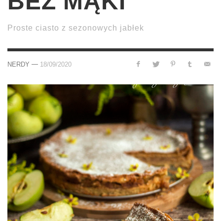
BEZ MĄKI
Proste ciasto z sezonowych jabłek
—
NERDY
18/09/2020