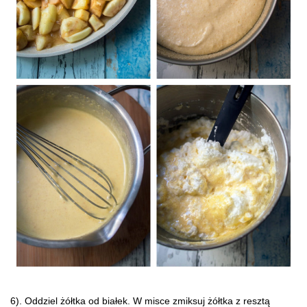
6). Oddziel żółtka od białek. W misce zmiksuj żółtka z resztą