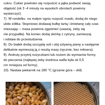
cukru. Cukier powinien się rozpuścić a jajka podwoić swoją
objętość (ok 3 -4 minuty na wysokich obrotach powinny
wystarczyć).
7). W rondelku na małym ogniu rozpuść masło, dodaj do niego
ubite żółtka. Stopniowo dodawaj bułkę tartą i śmietanę cały czas
mieszając – masa powinna zgęstnieć (uważaj, żeby się
nie przypaliła). Na koniec dodaj skórkę z cytryny, zamieszaj
i odstaw do przestudzenia.
8). Do białek dodaj szczyptę soli i ubij sztywną pianę a następnie
delikatnie wymieszaj ją z resztą masy (ręcznie, bez miksera).
9). Andruty przytnij nożyczkami lub nożem do wymiarów formy
do pieczenia (najlepiej żeby średnica wafla była ok 0,5
cm mniejsza od formy).
10). Nastaw piekarnik na 180 °C (grzanie góra – dół).