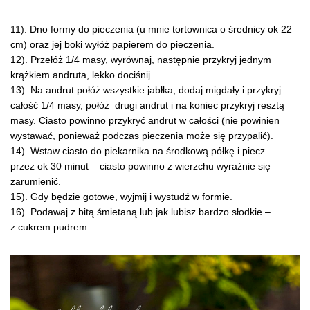
11). Dno formy do pieczenia (u mnie tortownica o średnicy ok 22
cm) oraz jej boki wyłóż papierem do pieczenia.
12). Przełóż 1/4 masy, wyrównaj, następnie przykryj jednym
krążkiem andruta, lekko dociśnij.
13). Na andrut połóż wszystkie jabłka, dodaj migdały i przykryj
całość 1/4 masy, połóż drugi andrut i na koniec przykryj resztą
masy. Ciasto powinno przykryć andrut w całości (nie powinien
wystawać, ponieważ podczas pieczenia może się przypalić).
14). Wstaw ciasto do piekarnika na środkową półkę i piecz
przez ok 30 minut – ciasto powinno z wierzchu wyraźnie się
zarumienić.
15). Gdy będzie gotowe, wyjmij i wystudź w formie.
16). Podawaj z bitą śmietaną lub jak lubisz bardzo słodkie –
z cukrem pudrem.