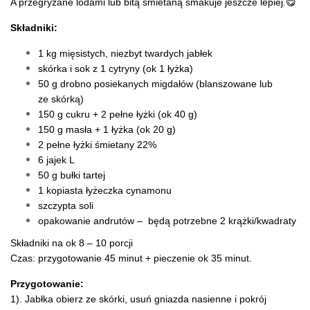
A przegryzane lodami lub bitą śmietaną smakuje jeszcze lepiej.😋
Składniki:
1 kg mięsistych, niezbyt twardych jabłek
skórka i sok z 1 cytryny (ok 1 łyżka)
50 g drobno posiekanych migdałów (blanszowane lub
ze skórką)
150 g cukru + 2 pełne łyżki (ok 40 g)
150 g masła + 1 łyżka (ok 20 g)
2 pełne łyżki śmietany 22%
6 jajek L
50 g bułki tartej
1 kopiasta łyżeczka cynamonu
szczypta soli
opakowanie andrutów – będą potrzebne 2 krążki/kwadraty
Składniki na ok 8 – 10 porcji
Czas: przygotowanie 45 minut + pieczenie ok 35 minut.
Przygotowanie:
1). Jabłka obierz ze skórki, usuń gniazda nasienne i pokrój