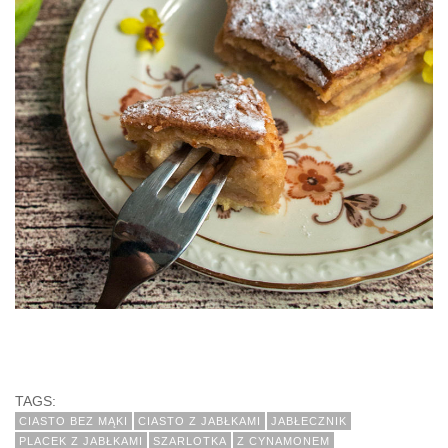
TAGS:
CIASTO BEZ MĄKI
CIASTO Z JABŁKAMI
JABŁECZNIK
PLACEK Z JABŁKAMI
SZARLOTKA
Z CYNAMONEM