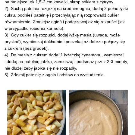
na mniejsze, ok 1,5-2 cm kawałki, skrop sokiem z cytryny.
2). Suchą patelnię rozgrzej na średnim ogniu, dodaj 2 pełne łyżki
cukru, podnieś patelnię i przechylając nią rozprowadź cukier
równomiernie. Zmniejsz ogień i podgrzewaj aż się rozpuści (jak
w przypadku robienia karmelu).
3). Gdy cukier się rozpuści, dodaj łyżkę masła (uwaga, może
pryskać), wymieszaj dokładnie i poczekaj aż dobrze połączy się
z cukrem (bez grudek).
4). Do masła z cukrem dodaj 1 łyżeczkę cynamonu, wymieszaj
i dodaj na patelnię jabłka, zamieszaj i podsmaż przez 2-3 minuty,
nie dłużej żeby jabłka się nie rozpadły.
5). Zdejmij patelnię z ognia i odstaw do wystudzenia.