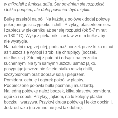
w mikrofali z funkcją grilla. Ser powinien się rozpuścić
i lekko podpiec, ale dalej powinien być miękki.
Bułkę przekrój na pół. Na każdą z połówek dodaj połowę
pokrojonego szczypiorku i chilli. Przykryj plasterkiem sera
i zapiecz w piekarniku aż ser się rozpuści (ok 5-7 minut
w 180 ° C). Wyłącz piekarnik i zostaw w nim bułkę aby
nie wystygła.
Na patelni rozgrzej olej, podsmaż boczek przez kilka minut
aż tłuszcz się wytopi i zrobi się chrupiący (boczek,
nie tłuszcz). Zdejmij z patelni i odsącz na ręczniku
kuchennym. Na tym samym tłuszczu usmaż jajko,
posypując jeszcze nie ścięte białko resztą chilli,
szczypiorkiem oraz dopraw solą i pieprzem.
Pomidora, cebulę i ogórek pokrój w plastry.
Podpieczone połówki bułki posmaruj musztardą.
Na jedną połówkę nałóż boczek, kilka plastrów pomidora,
ogórka i cebuli. Przykryj jajkiem, na to kolejny plaster
boczku i warzywa. Przykryj druga połówką i lekko dociśnij.
Jedz od razu (na zimno nie jest tak dobre).