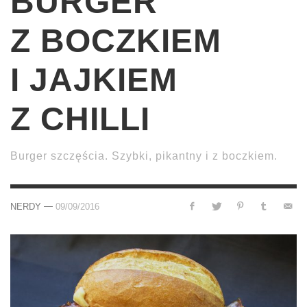
BURGER
Z BOCZKIEM
I JAJKIEM
Z CHILLI
Burger szczęścia. Szybki, pikantny i z boczkiem.
—
NERDY
09/09/2016