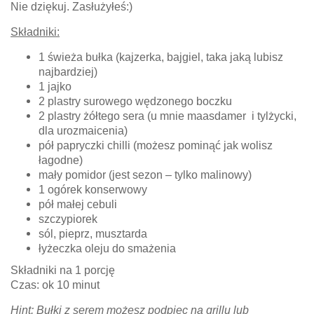
Nie dziękuj. Zasłużyłeś:)
Składniki:
1 świeża bułka (kajzerka, bajgiel, taka jaką lubisz
najbardziej)
1 jajko
2 plastry surowego wędzonego boczku
2 plastry żółtego sera (u mnie maasdamer i tylżycki,
dla urozmaicenia)
pół papryczki chilli (możesz pominąć jak wolisz
łagodne)
mały pomidor (jest sezon – tylko malinowy)
1 ogórek konserwowy
pół małej cebuli
szczypiorek
sól, pieprz, musztarda
łyżeczka oleju do smażenia
Składniki na 1 porcję
Czas: ok 10 minut
Hint: Bułki z serem możesz podpiec na grillu lub