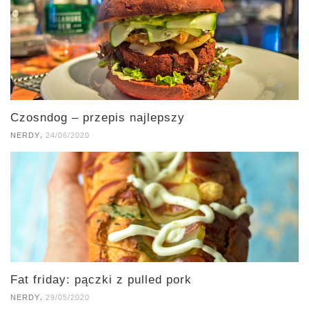
Czosndog – przepis najlepszy
,
NERDY
24/06/2020
Fat friday: pączki z pulled pork
,
NERDY
29/05/2020