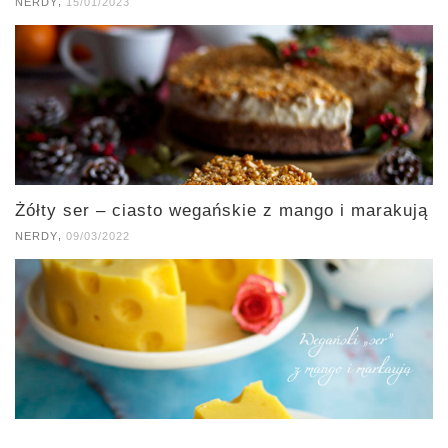
,
NERDY
15/01/2023
Żółty ser – ciasto wegańskie z mango i marakują
,
NERDY
09/03/2022