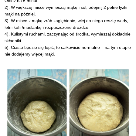
Odłóż na 5 minut.
2). W większej misce wymieszaj mąkę i sól, odejmij 2 pełne łyżki
mąki na później.
3). W misce z mąką zrób zagłębienie, wlej do niego resztę wody,
letni kefir/maślankę i rozpuszczone drożdże.
4). Kulistymi ruchami, zaczynając od środka, wymieszaj dokładnie
składniki.
5). Ciasto będzie się lepić, to całkowicie normalne – na tym etapie
nie dodajemy więcej mąki.