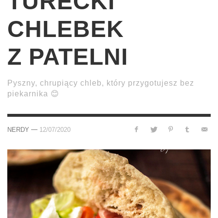
TURECKI
CHLEBEK
Z PATELNI
Pyszny, chrupiący chleb, który przygotujesz bez
piekarnika 😊
—
NERDY
12/07/2020