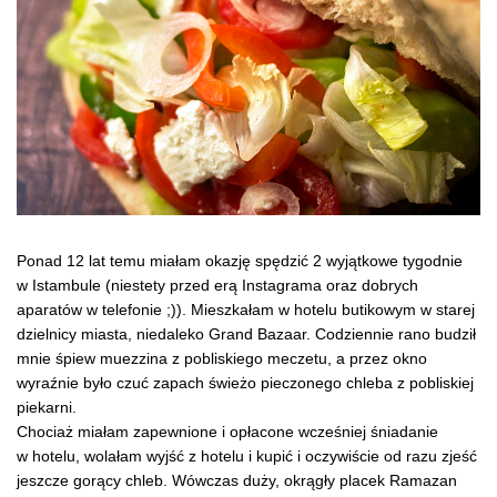
Ponad 12 lat temu miałam okazję spędzić 2 wyjątkowe tygodnie
w Istambule (niestety przed erą Instagrama oraz dobrych
aparatów w telefonie ;)). Mieszkałam w hotelu butikowym w starej
dzielnicy miasta, niedaleko Grand Bazaar. Codziennie rano budził
mnie śpiew muezzina z pobliskiego meczetu, a przez okno
wyraźnie było czuć zapach świeżo pieczonego chleba z pobliskiej
piekarni.
Chociaż miałam zapewnione i opłacone wcześniej śniadanie
w hotelu, wolałam wyjść z hotelu i kupić i oczywiście od razu zjeść
jeszcze gorący chleb. Wówczas duży, okrągły placek Ramazan