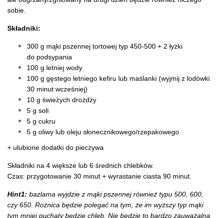
sobie.
Składniki:
300 g mąki pszennej tortowej typ 450-500 + 2 łyżki
do podsypania
100 g letniej wody
100 g gęstego letniego kefiru lub maślanki (wyjmij z lodówki
30 minut wcześniej)
10 g świeżych drożdży
5 g soli
5 g cukru
5 g oliwy lub oleju słonecznikowego/rzepakowego
+ ulubione dodatki do pieczywa
Składniki na 4 większe lub 6 średnich chlebków.
Czas: przygotowanie 30 minut + wyrastanie ciasta 90 minut.
Hint1:
bazlama wyjdzie z mąki pszennej również typu 500, 600,
czy 650. Rożnica będzie polegać na tym, że im wyższy typ mąki
tym mniej puchaty będzie chleb. Nie będzie to bardzo zauważalna