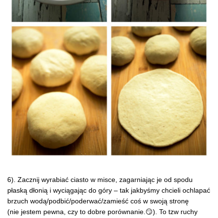
6). Zacznij wyrabiać ciasto w misce, zagarniając je od spodu
płaską dłonią i wyciągając do góry – tak jakbyśmy chcieli ochlapać
brzuch wodą/podbić/poderwać/zamieść coś w swoją stronę
(nie jestem pewna, czy to dobre porównanie.😏). To tzw ruchy