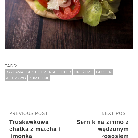
TAGS:
BAZLAMA
BEZ PIECZENIA
CHLEB
DROŻDŻE
GLUTEN
PIECZYWO
Z PATELNI
PREVIOUS POST
NEXT POST
Truskawkowa
Sernik na zimno z
chatka z matcha i
wędzonym
limonką
łososiem