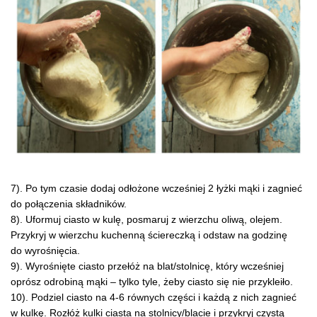
7). Po tym czasie dodaj odłożone wcześniej 2 łyżki mąki i zagnieć
do połączenia składników.
8). Uformuj ciasto w kulę, posmaruj z wierzchu oliwą, olejem.
Przykryj w wierzchu kuchenną ściereczką i odstaw na godzinę
do wyrośnięcia.
9). Wyrośnięte ciasto przełóż na blat/stolnicę, który wcześniej
oprósz odrobiną mąki – tylko tyle, żeby ciasto się nie przykleiło.
10). Podziel ciasto na 4-6 równych części i każdą z nich zagnieć
w kulkę. Rozłóż kulki ciasta na stolnicy/blacie i przykryj czystą