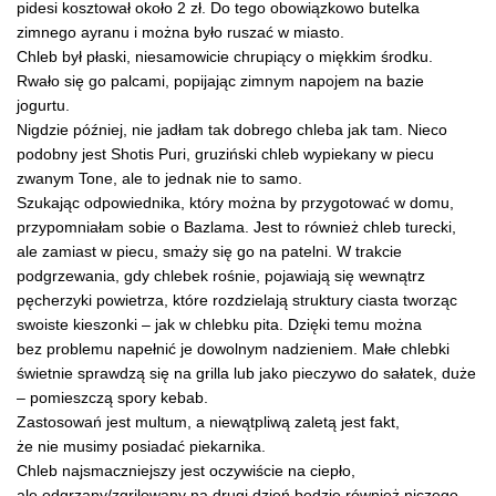
pidesi kosztował około 2 zł. Do tego obowiązkowo butelka
zimnego ayranu i można było ruszać w miasto.
Chleb był płaski, niesamowicie chrupiący o miękkim środku.
Rwało się go palcami, popijając zimnym napojem na bazie
jogurtu.
Nigdzie później, nie jadłam tak dobrego chleba jak tam. Nieco
podobny jest Shotis Puri, gruziński chleb wypiekany w piecu
zwanym Tone, ale to jednak nie to samo.
Szukając odpowiednika, który można by przygotować w domu,
przypomniałam sobie o Bazlama. Jest to również chleb turecki,
ale zamiast w piecu, smaży się go na patelni. W trakcie
podgrzewania, gdy chlebek rośnie, pojawiają się wewnątrz
pęcherzyki powietrza, które rozdzielają struktury ciasta tworząc
swoiste kieszonki – jak w chlebku pita. Dzięki temu można
bez problemu napełnić je dowolnym nadzieniem. Małe chlebki
świetnie sprawdzą się na grilla lub jako pieczywo do sałatek, duże
– pomieszczą spory kebab.
Zastosowań jest multum, a niewątpliwą zaletą jest fakt,
że nie musimy posiadać piekarnika.
Chleb najsmaczniejszy jest oczywiście na ciepło,
ale odgrzany/zgrilowany na drugi dzień będzie również niczego