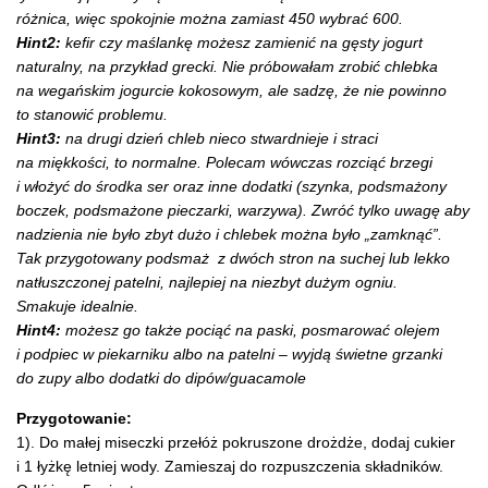
różnica, więc spokojnie można zamiast 450 wybrać 600.
Hint2:
kefir czy maślankę możesz zamienić na gęsty jogurt
naturalny, na przykład grecki. Nie próbowałam zrobić chlebka
na wegańskim jogurcie kokosowym, ale sadzę, że nie powinno
to stanowić problemu.
Hint3:
na drugi dzień chleb nieco stwardnieje i straci
na miękkości, to normalne. Polecam wówczas rozciąć brzegi
i włożyć do środka ser oraz inne dodatki (szynka, podsmażony
boczek, podsmażone pieczarki, warzywa). Zwróć tylko uwagę aby
nadzienia nie było zbyt dużo i chlebek można było „zamknąć”.
Tak przygotowany podsmaż z dwóch stron na suchej lub lekko
natłuszczonej patelni, najlepiej na niezbyt dużym ogniu.
Smakuje idealnie.
Hint4:
możesz go także pociąć na paski, posmarować olejem
i podpiec w piekarniku albo na patelni – wyjdą świetne grzanki
do zupy albo dodatki do dipów/guacamole
Przygotowanie:
1). Do małej miseczki przełóż pokruszone drożdże, dodaj cukier
i 1 łyżkę letniej wody. Zamieszaj do rozpuszczenia składników.