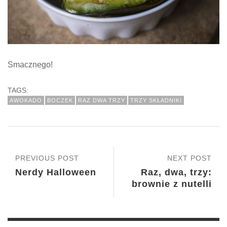
Smacznego!
TAGS:
AWOKADO
BOCZEK
RAZ DWA TRZY
TRZY SKŁADNIKI
PREVIOUS POST
NEXT POST
Nerdy Halloween
Raz, dwa, trzy:
brownie z nutelli