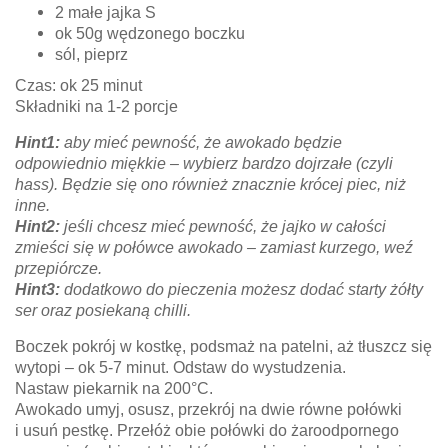
2 małe jajka S
ok 50g wędzonego boczku
sól, pieprz
Czas: ok 25 minut
Składniki na 1-2 porcje
Hint1:
aby mieć pewność, że awokado będzie
odpowiednio miękkie – wybierz bardzo dojrzałe (czyli
hass). Będzie się ono również znacznie krócej piec, niż
inne.
Hint2:
jeśli chcesz mieć pewność, że jajko w całości
zmieści się w połówce awokado – zamiast kurzego, weź
przepiórcze.
Hint3:
dodatkowo do pieczenia możesz dodać starty żółty
ser oraz posiekaną chilli.
Boczek pokrój w kostkę, podsmaż na patelni, aż tłuszcz się
wytopi – ok 5-7 minut. Odstaw do wystudzenia.
Nastaw piekarnik na 200°C.
Awokado umyj, osusz, przekrój na dwie równe połówki
i usuń pestkę. Przełóż obie połówki do żaroodpornego