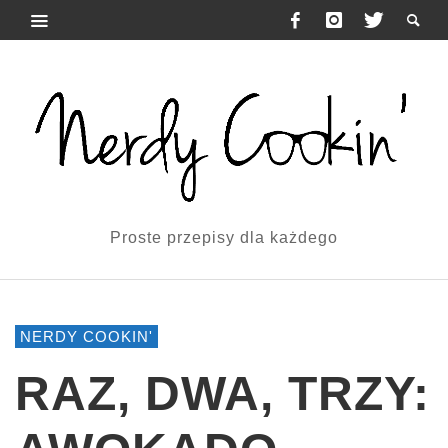
Proste przepisy dla każdego
NERDY COOKIN'
RAZ, DWA, TRZY: