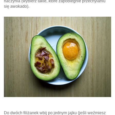
naczynia (wybierz takie, które zapobiegnie przechylaniu
się awokado).
Do dwóch filiżanek wbij po jednym jajku (jeśli weźmiesz