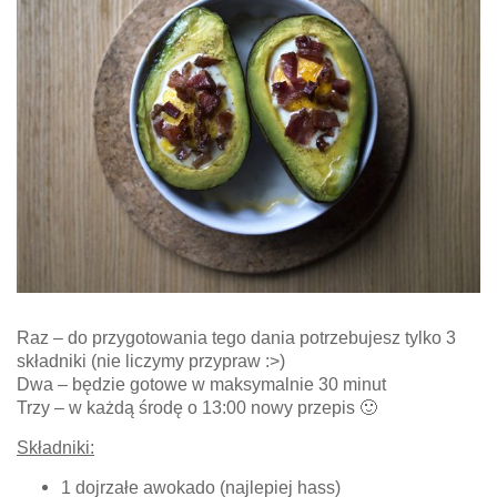
Raz – do przygotowania tego dania potrzebujesz tylko 3
składniki (nie liczymy przypraw :>)
Dwa – będzie gotowe w maksymalnie 30 minut
Trzy – w każdą środę o 13:00 nowy przepis 🙂
Składniki:
1 dojrzałe awokado (najlepiej hass)