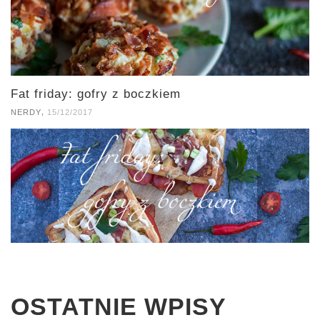
Fat friday: gofry z boczkiem
,
NERDY
15/12/2017
OSTATNIE WPISY