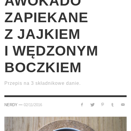
AWOKADO
ZAPIEKANE
Z JAJKIEM
I WĘDZONYM
BOCZKIEM
Przepis na 3 składnikowe danie.
—
NERDY
02/11/2016