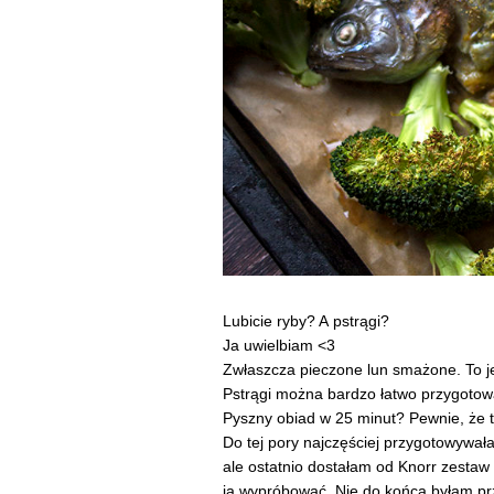
Lubicie ryby? A pstrągi?
Ja uwielbiam <3
Zwłaszcza pieczone lun smażone. To j
Pstrągi można bardzo łatwo przygotow
Pyszny obiad w 25 minut? Pewnie, że 
Do tej pory najczęściej przygotowywa
ale ostatnio dostałam od Knorr zestaw
ją wypróbować. Nie do końca byłam prze