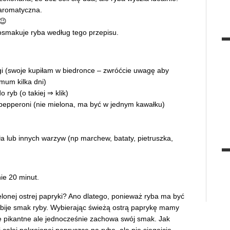
 aromatyczna.
 😉
osmakuje ryba według tego przepisu.
i (swoje kupiłam w biedronce – zwróćcie uwagę aby
mum kilka dni)
o ryb (o takiej ⇒
klik
)
b pepperoni (nie mielona, ma być w jednym kawałku)
ła lub innych warzyw (np marchew, bataty, pietruszka,
ie 20 minut.
lonej ostrej papryki? Ano dlatego, ponieważ ryba ma być
zabije smak ryby. Wybierając świeżą ostrą paprykę mamy
ie pikantne ale jednocześnie zachowa swój smak. Jak