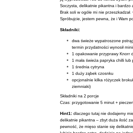
Soczysta, delikatnie pikantna i bardzo
Brak soli w ogóle mi nie przeszkadzał.
Spróbujcie, jestem pewna, że i Wam p
Składniki:
dwa świeże wypatroszone pstrąg
termin przydatności wynosił mini
1 opakowanie przyprawy Knorr d
1 mała świeża papryka chilli lu
1 średnia cytryna
1 duży ząbek czosnku
opcjonalnie kilka różyczek broku
ziemniaki)
Składniki na 2 porcje
Czas: przygotowanie 5 minut + pieczen
Hint1:
dlaczego tutaj nie dodajemy mie
delikatnie pikantna – zbyt duża ilość 
pewność, że mięso stanie się delikatn