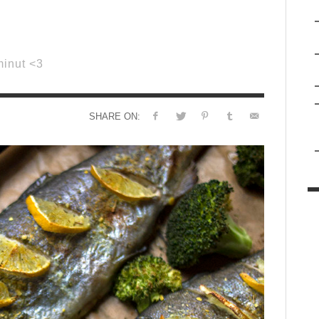
minut <3
SHARE ON: