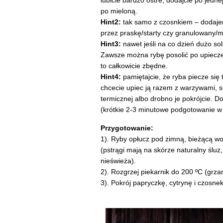
lubicie bardzo ostre, dodajcie po jedne
po mieloną.
Hint2:
tak samo z czosnkiem – dodajemy
przez praskę/starty czy granulowany/m
Hint3:
nawet jeśli na co dzień dużo sol
Zawsze można rybę posolić po upiecze
to całkowicie zbędne.
Hint4:
pamiętajcie, że ryba piecze się t
chcecie upiec ją razem z warzywami, si
termicznej albo drobno je pokrójcie. 
(krótkie 2-3 minutowe podgotowanie w 
Przygotowanie:
1). Ryby opłucz pod zimną, bieżącą w
(pstrągi mają na skórze naturalny śluz
nieświeża).
2). Rozgrzej piekarnik do 200 ºC (grzan
3). Pokrój papryczkę, cytrynę i czosnek