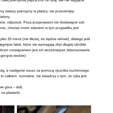
j całej pokrojonej papryczce na rybę, ale nie sięgajcie
 świeży pokrojony w plastry, nie przeciśnięty
ielony.
icie, odpuście. Poza przyprawami nie dodawajcie soli.
niu, chociaż moim zdaniem w tym przypadku jest
ylko 20 minut (nie dłużej, bo będzie wiórek), dlatego jeśli
ęgnijcie takie, które nie wymagają zbyt długiej obróbki
Dobrym rozwiązaniem jest ich wcześniejsze zblanszowanie
gorącej wodzie).
odą, a następnie osusz za pomocą ręcznika kuchennego
, to całkiem normalne, nie świadczy o tym, że ryba jest
ie góra – dół).
 na plasterki.