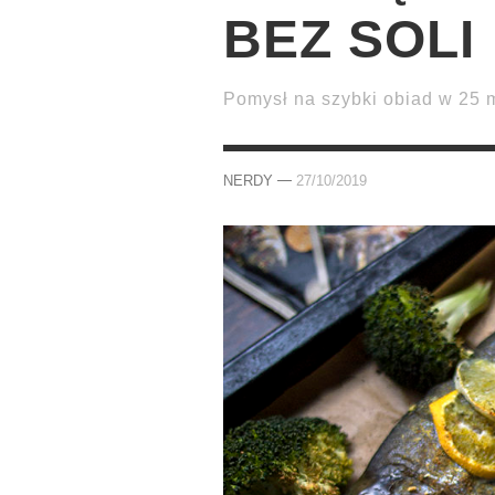
BEZ SOLI
Pomysł na szybki obiad w 25 
—
NERDY
27/10/2019