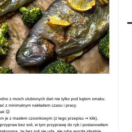
edno z moich ulubionych dań nie tylko pod kątem smaku.
ać z minimalnym nakładem czasu i pracy.
tak 😉
łam je z masłem czosnkowym (z tego przepisu ⇒
klik
),
 przypraw bez soli, w tym przyprawę do ryb i postanowiłam
konana, że bez soli się uda, ale ryba wyszła idealnie.