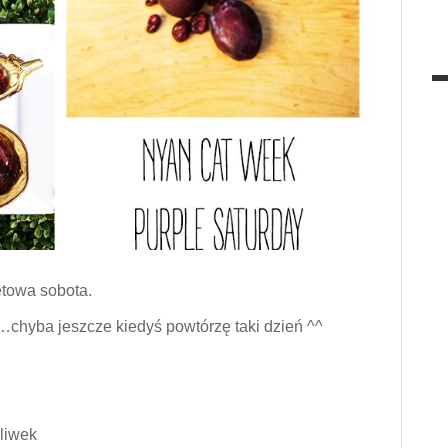
letowa sobota.
a…chyba jeszcze kiedyś powtórzę taki dzień ^^
liwek