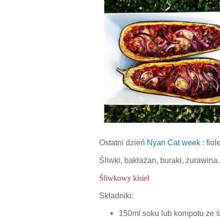
Ostatni dzień
Nyan Cat week
: fio
Śliwki, bakłażan, buraki, żurawin
Śliwkowy kisiel
Składniki:
150ml soku lub kompotu ze ś