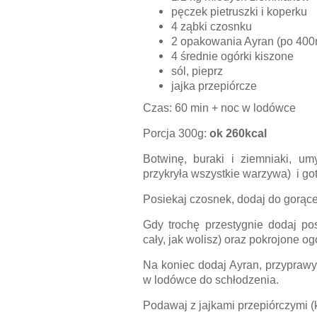
pęczek pietruszki i koperku
4 ząbki czosnku
2 opakowania Ayran (po 400m
4 średnie ogórki kiszone
sól, pieprz
jajka przepiórcze
Czas: 60 min + noc w lodówce
Porcja 300g:
ok 260kcal
Botwinę, buraki i ziemniaki, um
przykryła wszystkie warzywa) i got
Posiekaj czosnek, dodaj do gorące
Gdy trochę przestygnie dodaj po
cały, jak wolisz) oraz pokrojone og
Na koniec dodaj Ayran, przyprawy,
w lodówce do schłodzenia.
Podawaj z jajkami przepiórczymi (k