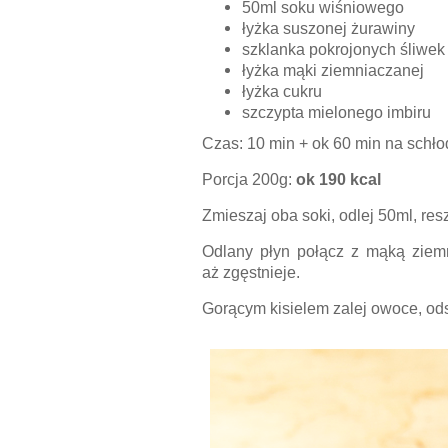
50ml soku wiśniowego
łyżka suszonej żurawiny
szklanka pokrojonych śliwek
łyżka mąki ziemniaczanej
łyżka cukru
szczypta mielonego imbiru
Czas: 10 min + ok 60 min na schłod
Porcja 200g:
ok 190 kcal
Zmieszaj oba soki, odlej 50ml, resz
Odlany płyn połącz z mąką ziemn
aż zgęstnieje.
Gorącym kisielem zalej owoce, ods