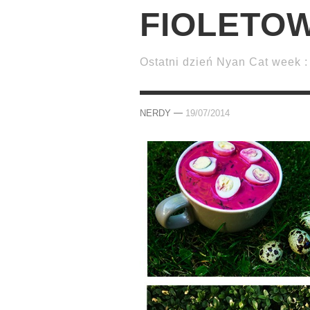
FIOLETO
Ostatni dzień Nyan Cat week : 
—
NERDY
19/07/2014