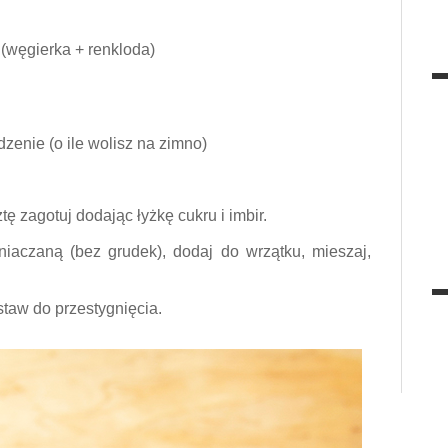
 (węgierka + renkloda)
zenie (o ile wolisz na zimno)
tę zagotuj dodając łyżkę cukru i imbir.
iaczaną (bez grudek), dodaj do wrzątku, mieszaj,
taw do przestygnięcia.