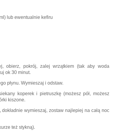
l) lub ewentualnie kefiru
yj, obierz, pokrój, zalej wrzątkiem (tak aby woda
uj ok 30 minut.
go płynu. Wymieszaj i odstaw.
siekany koperek i pietruszkę (możesz pół, możesz
órki kiszone.
 dokładnie wymieszaj, zostaw najlepiej na całą noc
urze też stykną).