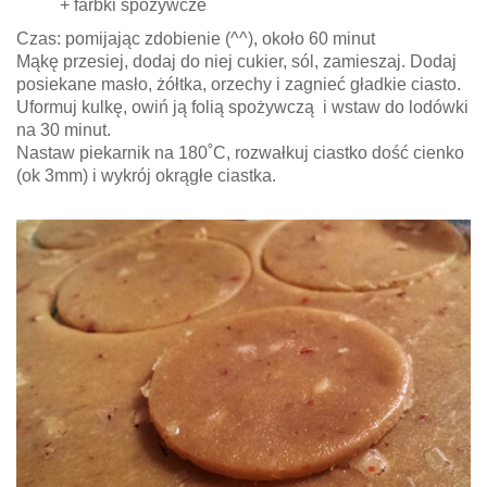
+ farbki spożywcze
Czas: pomijając zdobienie (^^), około 60 minut
Mąkę przesiej, dodaj do niej cukier, sól, zamieszaj. Dodaj
posiekane masło, żółtka, orzechy i zagnieć gładkie ciasto.
Uformuj kulkę, owiń ją folią spożywczą i wstaw do lodówki
na 30 minut.
Nastaw piekarnik na 180˚C, rozwałkuj ciastko dość cienko
(ok 3mm) i wykrój okrągłe ciastka.