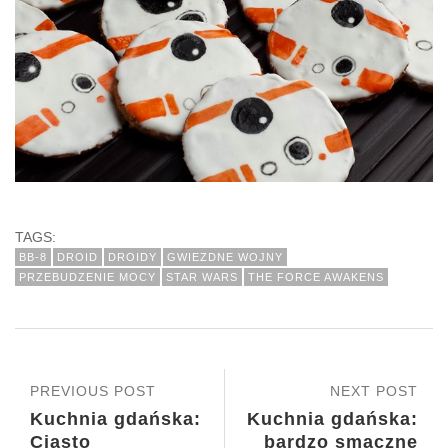
TAGS:
BB-8
DROID
DROIDY
GWIEZDNE WOJNY
PRZEBUDZENIE MOCY
STAR WARS
THE FORCE AWAKENS
PREVIOUS POST
NEXT POST
Kuchnia gdańska:
Kuchnia gdańska:
Ciasto
bardzo smaczne