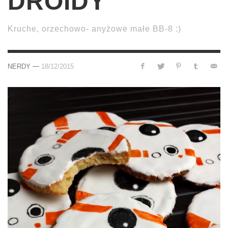
DROIDY
Kruche, orzechowo- anyżowe małe BB-8 :)
—
NERDY
18/12/2015