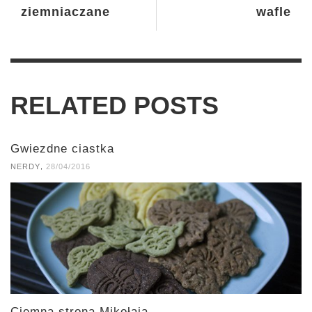
ziemniaczane
wafle
RELATED POSTS
Gwiezdne ciastka
,
NERDY
28/04/2016
Ciemna strona Mikołaja