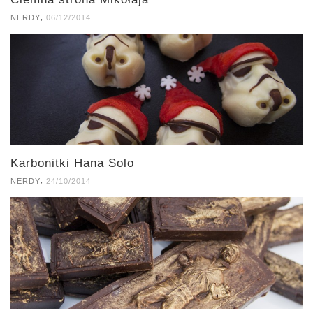
,
NERDY
06/12/2014
Karbonitki Hana Solo
,
NERDY
24/10/2014