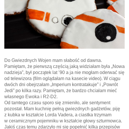
Do Gwiezdnych Wojen mam słabość od dawna.
Pamiętam, że pierwszą częścią jaką widziałam była „Nowa
nadzieja”, był początek lat ’90 a ja nie mogłam oderwać się
od telewizora (film oglądałam na kasecie video). W ciągu
dwóch dni obejrzałam „Imperium kontratakuje” i „Powrót
Jedi” po kilka razy. Pamiętam, że bardzo chciałam mieć
własnego Ewoka i R2-D2.
Od tamtego czasu sporo się zmieniło, ale sentyment
pozostał. Mam kuchnię pełną gwiezdnych gadżetów, piję
z kubka w kształcie Lorda Vadera, a ciastka trzymam
w ceramicznym pojemniku w kształcie głowy szturmowca.
Jakiś czas temu zdarzyło mi się popełnić kilka przepisów