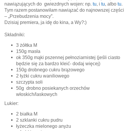
nawiązujących do gwiezdnych wojen: np.
tu
, i
tu
, albo
tu
.
Tym razem postanowiłam nawiązać do najnowszej części
– „Przebudzenia mocy”.
Dzisiaj premiera, ja idę do kina, a Wy?:)
Składniki:
3 żółtka M
150g masła
ok 350g mąki pszennej pełnoziarnistej (jeśli ciasto
będzie się za bardzo kleić- dodaj więcej)
150g drobnego cukru brązowego
2 łyżki cukru waniliowego
szczypta soli
50g drobno posiekanych orzechów
włoskich/laskowych
Lukier:
2 białka M
2 szklanki cukru pudru
łyżeczka mielonego anyżu