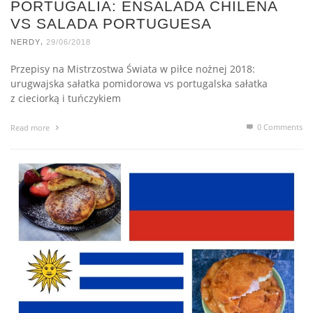
PORTUGALIA: ENSALADA CHILENA
VS SALADA PORTUGUESA
,
NERDY
29/06/2018
Przepisy na Mistrzostwa Świata w piłce nożnej 2018:
urugwajska sałatka pomidorowa vs portugalska sałatka
z cieciorką i tuńczykiem
0 Comments
Read more