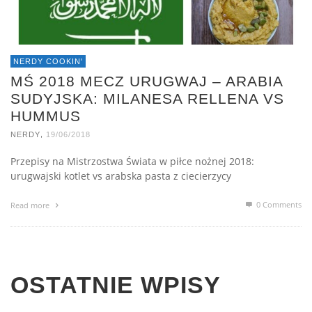
NERDY COOKIN'
MŚ 2018 MECZ URUGWAJ – ARABIA
SUDYJSKA: MILANESA RELLENA VS
HUMMUS
,
NERDY
19/06/2018
Przepisy na Mistrzostwa Świata w piłce nożnej 2018:
urugwajski kotlet vs arabska pasta z ciecierzycy
0 Comments
Read more
OSTATNIE WPISY