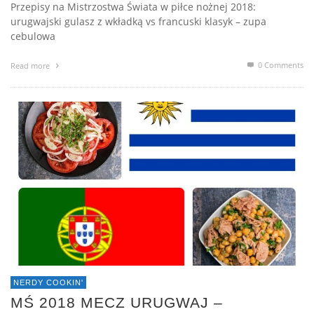
Przepisy na Mistrzostwa Świata w piłce nożnej 2018:
urugwajski gulasz z wkładką vs francuski klasyk – zupa
cebulowa
0 Comments
Read more
NERDY COOKIN'
MŚ 2018 MECZ URUGWAJ –