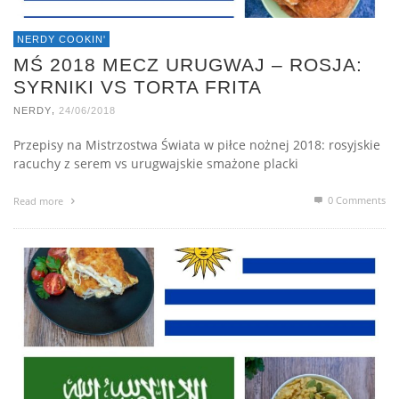
NERDY COOKIN'
MŚ 2018 MECZ URUGWAJ – ROSJA:
SYRNIKI VS TORTA FRITA
,
NERDY
24/06/2018
Przepisy na Mistrzostwa Świata w piłce nożnej 2018: rosyjskie
racuchy z serem vs urugwajskie smażone placki
0 Comments
Read more