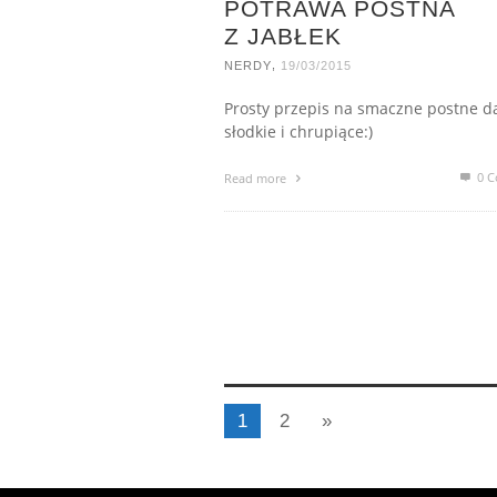
POTRAWA POSTNA
Z JABŁEK
,
NERDY
19/03/2015
Prosty przepis na smaczne postne d
słodkie i chrupiące:)
0 C
Read more
1
2
»