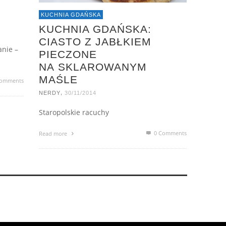
KUCHNIA GDAŃSKA
KUCHNIA GDAŃSKA:
CIASTO Z JABŁKIEM
anie –
PIECZONE
NA SKLAROWANYM
MAŚLE
omments
,
NERDY
30/11/2014
Staropolskie racuchy
0 Comments
Read more