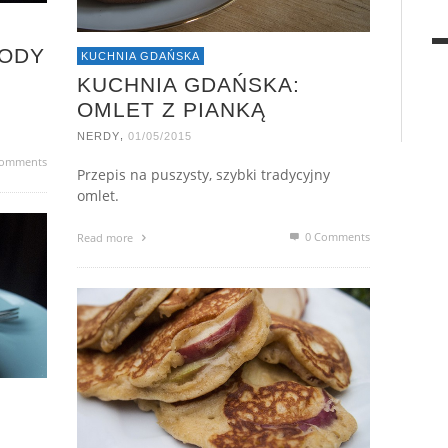
LODY
KUCHNIA GDAŃSKA
KUCHNIA GDAŃSKA:
OMLET Z PIANKĄ
,
NERDY
01/05/2015
omments
Przepis na puszysty, szybki tradycyjny
omlet.
0 Comments
Read more