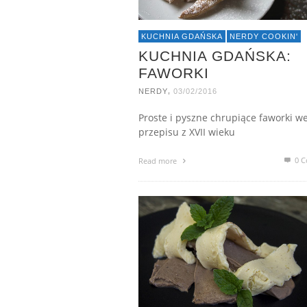
KUCHNIA GDAŃSKA
NERDY COOKIN'
KUCHNIA GDAŃSKA:
FAWORKI
,
NERDY
03/02/2016
Proste i pyszne chrupiące faworki w
przepisu z XVII wieku
0 C
Read more