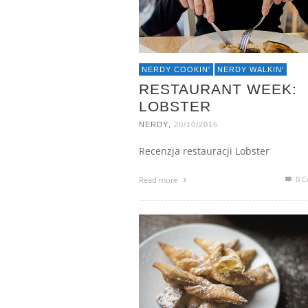
NERDY COOKIN'
NERDY WALKIN'
RESTAURANT WEEK:
LOBSTER
,
NERDY
20/10/2016
Recenzja restauracji Lobster
0 C
Read more