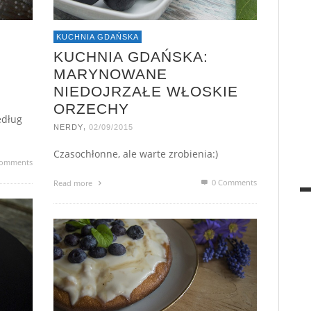
KUCHNIA GDAŃSKA
KUCHNIA GDAŃSKA:
MARYNOWANE
NIEDOJRZAŁE WŁOSKIE
ORZECHY
edług
,
NERDY
02/09/2015
Czasochłonne, ale warte zrobienia:)
omments
0 Comments
Read more