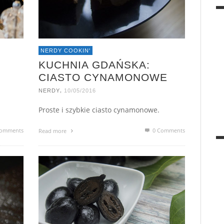
NERDY COOKIN'
KUCHNIA GDAŃSKA:
CIASTO CYNAMONOWE
,
NERDY
10/05/2016
Proste i szybkie ciasto cynamonowe.
omments
0 Comments
Read more