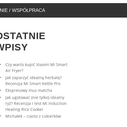
NIE / WSPÓŁPRACA
OSTATNIE
WPISY
Czy warto kupić Xiaomi Mi Smart
Air Fryer?
RESOWY MUS MATCHA
AWA – WYJĄTKOWA
Jak zaparzyć idealną herbatę?
ARNIA, KTÓRĄ MUSICIE
27/03/2023
Recenzja Mi Smart Kettle Pro
EDZIĆ
Ekspresowy mus matcha
17/08/2019
Jak ugotować (nie tylko) idealny
ryż? Recenzja i test Mi Induction
Heating Rice Cooker
Michałek – ciasto z cukierków