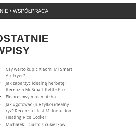
NIE / WSPÓŁPRACA
OSTATNIE
WPISY
Czy warto kupić Xiaomi Mi Smart
Air Fryer?
RESOWY MUS MATCHA
AWA – WYJĄTKOWA
Jak zaparzyć idealną herbatę?
ARNIA, KTÓRĄ MUSICIE
27/03/2023
Recenzja Mi Smart Kettle Pro
EDZIĆ
Ekspresowy mus matcha
17/08/2019
Jak ugotować (nie tylko) idealny
ryż? Recenzja i test Mi Induction
Heating Rice Cooker
Michałek – ciasto z cukierków