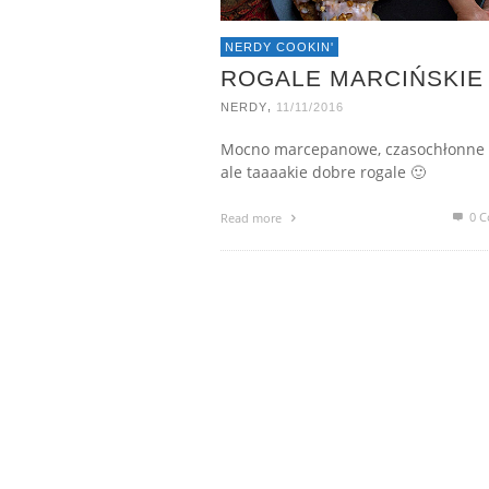
NERDY COOKIN'
ROGALE MARCIŃSKIE
,
NERDY
11/11/2016
Mocno marcepanowe, czasochłonne
ale taaaakie dobre rogale 🙂
0 C
Read more