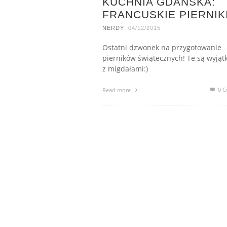
KUCHNIA GDAŃSKA:
FRANCUSKIE PIERNIK
,
NERDY
04/12/2015
Ostatni dzwonek na przygotowanie
pierników świątecznych! Te są wyjąt
z migdałami:)
0 C
Read more