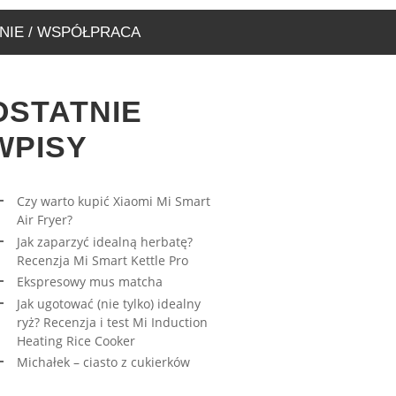
NIE / WSPÓŁPRACA
OSTATNIE
WPISY
Czy warto kupić Xiaomi Mi Smart
Air Fryer?
RESOWY MUS MATCHA
AWA – WYJĄTKOWA
Jak zaparzyć idealną herbatę?
ARNIA, KTÓRĄ MUSICIE
27/03/2023
Recenzja Mi Smart Kettle Pro
EDZIĆ
Ekspresowy mus matcha
17/08/2019
Jak ugotować (nie tylko) idealny
ryż? Recenzja i test Mi Induction
Heating Rice Cooker
Michałek – ciasto z cukierków