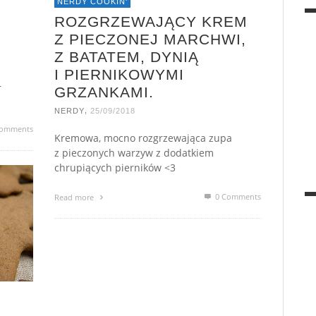
NERDY COOKIN'
ROZGRZEWAJĄCY KREM
Z PIECZONEJ MARCHWI,
Z BATATEM, DYNIĄ
I PIERNIKOWYMI
–
GRZANKAMI.
,
NERDY
25/09/2018
omments
Kremowa, mocno rozgrzewająca zupa
z pieczonych warzyw z dodatkiem
chrupiących pierników <3
0 Comments
Read more