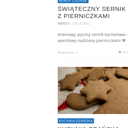
NERDY COOKIN'
ŚWIĄTECZNY SERNIK
Z PIERNICZKAMI
,
NERDY
19/12/2022
Kremowy, pyszny sernik karmelowo 
waniliowy nadziany pierniczkami 🤎
0 C
Read more
KUCHNIA GDAŃSKA