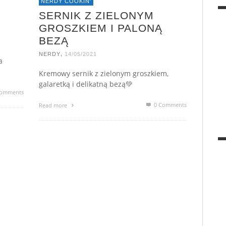
NERDY COOKIN'
SERNIK Z ZIELONYM
GROSZKIEM I PALONĄ
BEZĄ
,
NERDY
14/05/2021
a
Kremowy sernik z zielonym groszkiem,
galaretką i delikatną bezą💚
omments
0 Comments
Read more