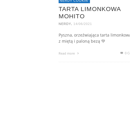
NERDY COOKIN'
TARTA LIMONKOWA
MOHITO
,
NERDY
14/06/2021
Pyszna, orzeźwiająca tarta limonkow
z miętą i paloną bezą 💚
0 C
Read more