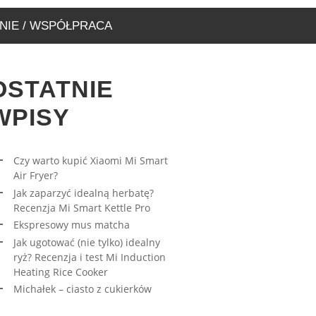
NIE / WSPÓŁPRACA
OSTATNIE
WPISY
Czy warto kupić Xiaomi Mi Smart
Air Fryer?
RESOWY MUS MATCHA
AWA – WYJĄTKOWA
Jak zaparzyć idealną herbatę?
ARNIA, KTÓRĄ MUSICIE
27/03/2023
Recenzja Mi Smart Kettle Pro
EDZIĆ
Ekspresowy mus matcha
17/08/2019
Jak ugotować (nie tylko) idealny
ryż? Recenzja i test Mi Induction
Heating Rice Cooker
Michałek – ciasto z cukierków