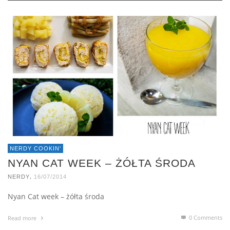
NERDY COOKIN'
NYAN CAT WEEK – ŻÓŁTA ŚRODA
,
NERDY
16/07/2014
Nyan Cat week – żółta środa
0 Comments
Read more