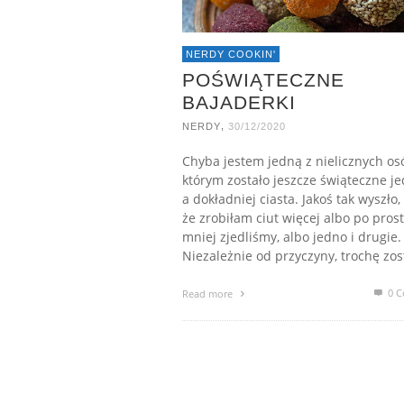
NERDY COOKIN'
POŚWIĄTECZNE
BAJADERKI
,
NERDY
30/12/2020
Chyba jestem jedną z nielicznych os
którym zostało jeszcze świąteczne je
a dokładniej ciasta. Jakoś tak wyszło,
że zrobiłam ciut więcej albo po pros
mniej zjedliśmy, albo jedno i drugie.
Niezależnie od przyczyny, trochę zos
0 C
Read more