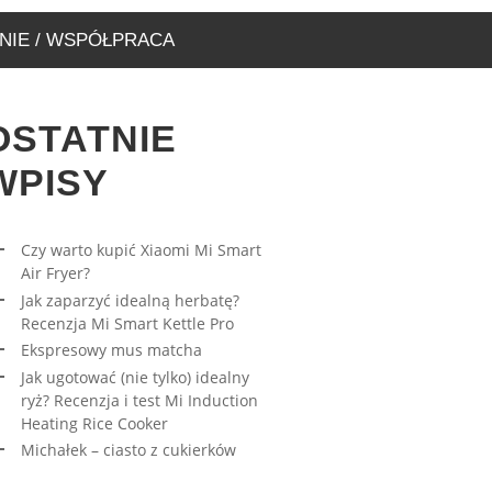
NIE / WSPÓŁPRACA
OSTATNIE
WPISY
Czy warto kupić Xiaomi Mi Smart
Air Fryer?
RESOWY MUS MATCHA
AWA – WYJĄTKOWA
Jak zaparzyć idealną herbatę?
ARNIA, KTÓRĄ MUSICIE
27/03/2023
Recenzja Mi Smart Kettle Pro
EDZIĆ
Ekspresowy mus matcha
17/08/2019
Jak ugotować (nie tylko) idealny
ryż? Recenzja i test Mi Induction
Heating Rice Cooker
Michałek – ciasto z cukierków