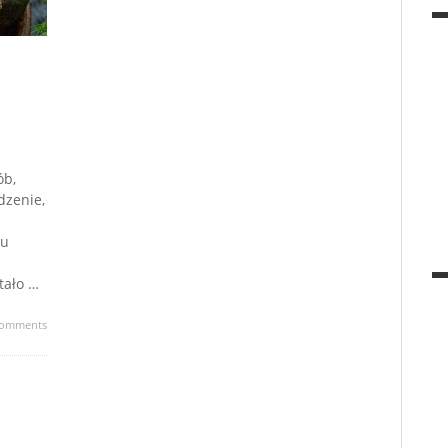
ób,
dzenie,
tu
tało …
omments