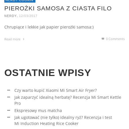
NERDY COOKIN'
PIEROŻKI SAMOSA Z CIASTA FILO
,
NERDY
12/03/2017
Chrupiące i lekkie jak papier pierożki samosa:)
0 Comments
Read more
OSTATNIE WPISY
Czy warto kupić Xiaomi Mi Smart Air Fryer?
Jak zaparzyć idealną herbatę? Recenzja Mi Smart Kettle
Pro
Ekspresowy mus matcha
Jak ugotować (nie tylko) idealny ryż? Recenzja i test
Mi Induction Heating Rice Cooker