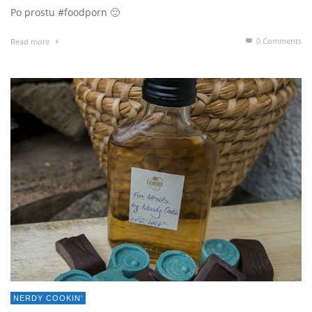
Po prostu #foodporn 🙂
0 Comments
Read more
NERDY COOKIN'