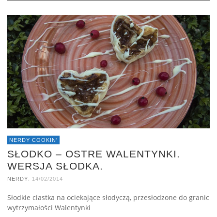
NERDY COOKIN'
SŁODKO – OSTRE WALENTYNKI.
WERSJA SŁODKA.
,
NERDY
14/02/2014
Słodkie ciastka na ociekające słodyczą, przesłodzone do granic
wytrzymałości Walentynki