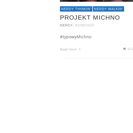
NERDY THINKIN'
NERDY WALKIN'
PROJEKT MICHNO
,
NERDY
03/08/2015
#typowyMichno
0 C
Read more