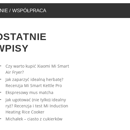
NIE / WSPÓŁPRACA
OSTATNIE
WPISY
Czy warto kupić Xiaomi Mi Smart
Air Fryer?
RESOWY MUS MATCHA
AWA – WYJĄTKOWA
Jak zaparzyć idealną herbatę?
ARNIA, KTÓRĄ MUSICIE
27/03/2023
Recenzja Mi Smart Kettle Pro
EDZIĆ
Ekspresowy mus matcha
17/08/2019
Jak ugotować (nie tylko) idealny
ryż? Recenzja i test Mi Induction
Heating Rice Cooker
Michałek – ciasto z cukierków