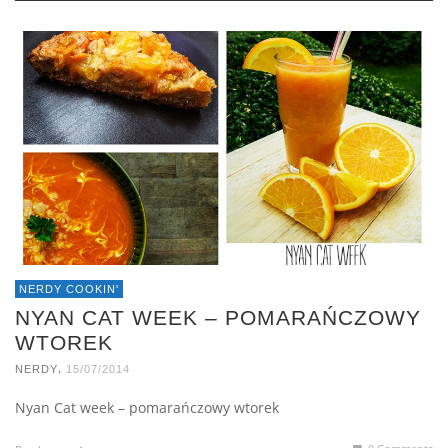
NERDY COOKIN'
NYAN CAT WEEK – POMARAŃCZOWY
WTOREK
,
NERDY
15/07/2014
Nyan Cat week – pomarańczowy wtorek