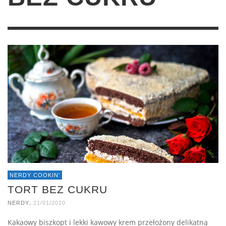
NERDY COOKIN'
TORT BEZ CUKRU
,
NERDY
21/01/2020
Kakaowy biszkopt i lekki kawowy krem przełożony delikatną