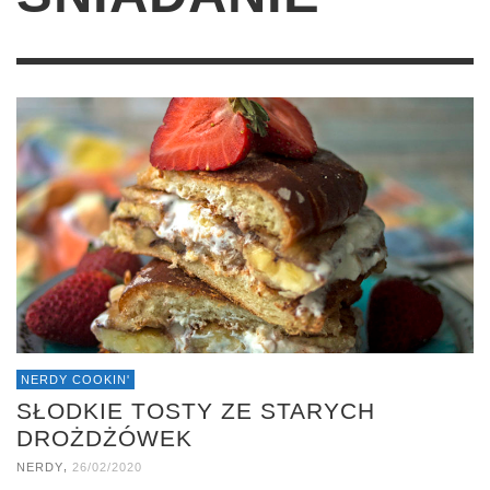
NERDY COOKIN'
SŁODKIE TOSTY ZE STARYCH
DROŻDŻÓWEK
,
NERDY
26/02/2020