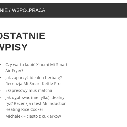
NIE / WSPÓŁPRACA
OSTATNIE
WPISY
Czy warto kupić Xiaomi Mi Smart
Air Fryer?
RESOWY MUS MATCHA
AWA – WYJĄTKOWA
Jak zaparzyć idealną herbatę?
ARNIA, KTÓRĄ MUSICIE
27/03/2023
Recenzja Mi Smart Kettle Pro
EDZIĆ
Ekspresowy mus matcha
17/08/2019
Jak ugotować (nie tylko) idealny
ryż? Recenzja i test Mi Induction
Heating Rice Cooker
Michałek – ciasto z cukierków