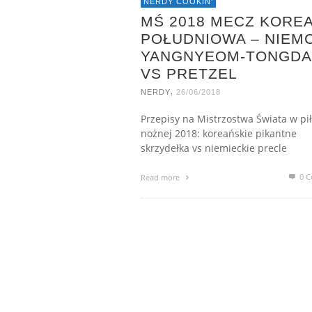
NERDY COOKIN'
MŚ 2018 MECZ KORE
POŁUDNIOWA – NIEMC
YANGNYEOM-TONGDA
VS PRETZEL
,
NERDY
26/06/2018
Przepisy na Mistrzostwa Świata w pi
nożnej 2018: koreańskie pikantne
skrzydełka vs niemieckie precle
0 C
Read more