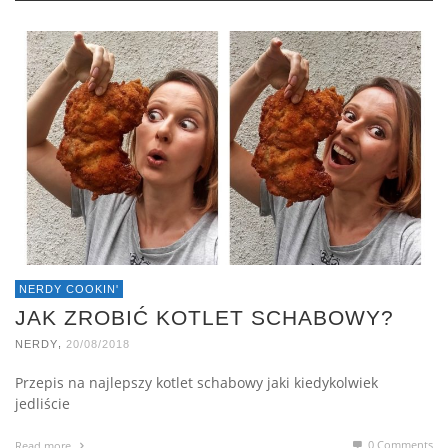
NERDY COOKIN'
JAK ZROBIĆ KOTLET SCHABOWY?
,
NERDY
20/08/2018
Przepis na najlepszy kotlet schabowy jaki kiedykolwiek
jedliście
0 Comments
Read more