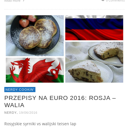
0 Comments
Read more
NERDY COOKIN'
PRZEPISY NA EURO 2016: ROSJA –
WALIA
,
NERDY
19/06/2016
Rosyjskie syrniki vs walijski teisen lap