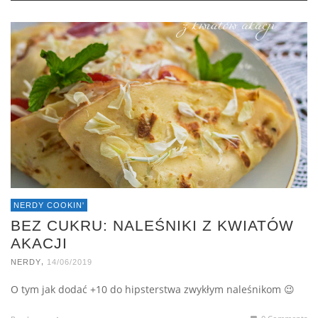
NERDY COOKIN'
BEZ CUKRU: NALEŚNIKI Z KWIATÓW
AKACJI
,
NERDY
14/06/2019
O tym jak dodać +10 do hipsterstwa zwykłym naleśnikom 😉