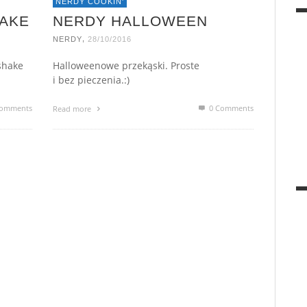
NERDY COOKIN'
HAKE
NERDY HALLOWEEN
,
NERDY
28/10/2016
shake
Halloweenowe przekąski. Proste
i bez pieczenia.:)
omments
0 Comments
Read more