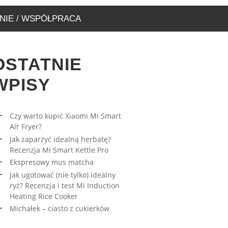
NIE / WSPÓŁPRACA
OSTATNIE
WPISY
Czy warto kupić Xiaomi Mi Smart
Air Fryer?
RESOWY MUS MATCHA
AWA – WYJĄTKOWA
Jak zaparzyć idealną herbatę?
ARNIA, KTÓRĄ MUSICIE
27/03/2023
Recenzja Mi Smart Kettle Pro
EDZIĆ
Ekspresowy mus matcha
17/08/2019
Jak ugotować (nie tylko) idealny
ryż? Recenzja i test Mi Induction
Heating Rice Cooker
Michałek – ciasto z cukierków