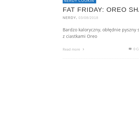
NERDY COOKIN'
FAT FRIDAY: OREO S
,
NERDY
03/08/2018
Bardzo kaloryczny, obłędnie pyszny 
z ciastkami Oreo
0 C
Read more