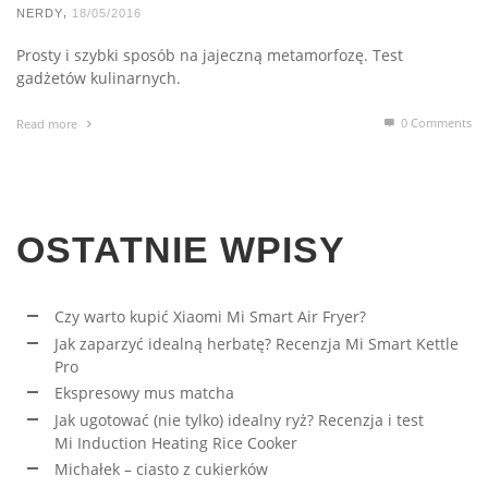
,
NERDY
18/05/2016
Prosty i szybki sposób na jajeczną metamorfozę. Test
gadżetów kulinarnych.
0 Comments
Read more
OSTATNIE WPISY
Czy warto kupić Xiaomi Mi Smart Air Fryer?
Jak zaparzyć idealną herbatę? Recenzja Mi Smart Kettle
Pro
Ekspresowy mus matcha
Jak ugotować (nie tylko) idealny ryż? Recenzja i test
Mi Induction Heating Rice Cooker
Michałek – ciasto z cukierków