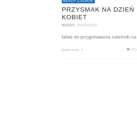
NERDY COOKIN'
PRZYSMAK NA DZIEŃ
KOBIET
,
NERDY
08/03/2014
łatwe do przygotowania naleśniki na
0 C
Read more