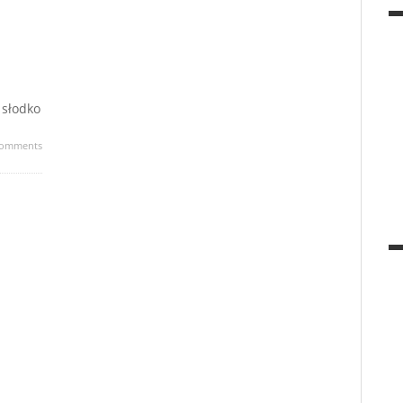
 słodko
omments