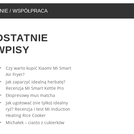
NIE / WSPÓŁPRACA
OSTATNIE
WPISY
Czy warto kupić Xiaomi Mi Smart
Air Fryer?
RESOWY MUS MATCHA
AWA – WYJĄTKOWA
Jak zaparzyć idealną herbatę?
ARNIA, KTÓRĄ MUSICIE
27/03/2023
Recenzja Mi Smart Kettle Pro
EDZIĆ
Ekspresowy mus matcha
17/08/2019
Jak ugotować (nie tylko) idealny
ryż? Recenzja i test Mi Induction
Heating Rice Cooker
Michałek – ciasto z cukierków