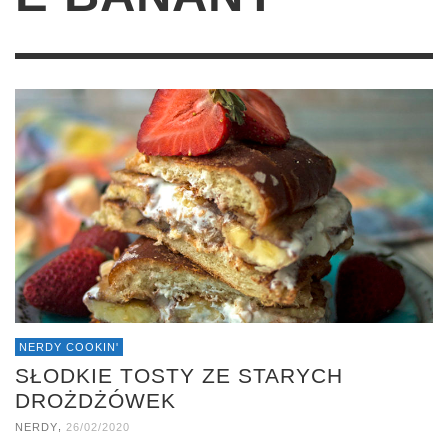
NERDY COOKIN'
SŁODKIE TOSTY ZE STARYCH
DROŻDŻÓWEK
,
NERDY
26/02/2020