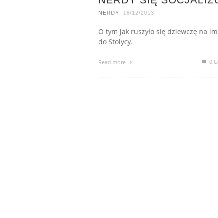
,
NERDY
16/12/2013
O tym jak ruszyło się dziewczę na i
do Stolycy.
0 C
Read more