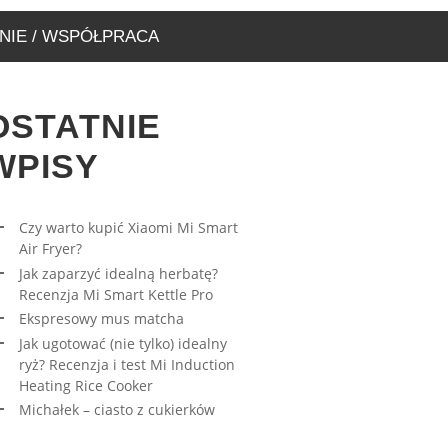
NIE / WSPÓŁPRACA
OSTATNIE
WPISY
Czy warto kupić Xiaomi Mi Smart
Air Fryer?
RESOWY MUS MATCHA
AWA – WYJĄTKOWA
Jak zaparzyć idealną herbatę?
ARNIA, KTÓRĄ MUSICIE
27/03/2023
Recenzja Mi Smart Kettle Pro
EDZIĆ
Ekspresowy mus matcha
17/08/2019
Jak ugotować (nie tylko) idealny
ryż? Recenzja i test Mi Induction
Heating Rice Cooker
Michałek – ciasto z cukierków