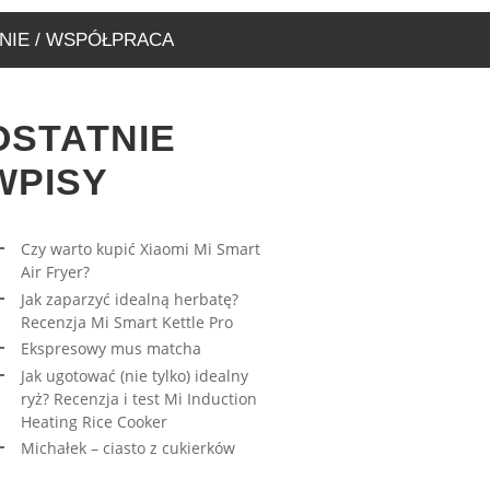
NIE / WSPÓŁPRACA
OSTATNIE
WPISY
Czy warto kupić Xiaomi Mi Smart
Air Fryer?
RESOWY MUS MATCHA
AWA – WYJĄTKOWA
Jak zaparzyć idealną herbatę?
ARNIA, KTÓRĄ MUSICIE
27/03/2023
Recenzja Mi Smart Kettle Pro
EDZIĆ
Ekspresowy mus matcha
17/08/2019
Jak ugotować (nie tylko) idealny
ryż? Recenzja i test Mi Induction
Heating Rice Cooker
Michałek – ciasto z cukierków