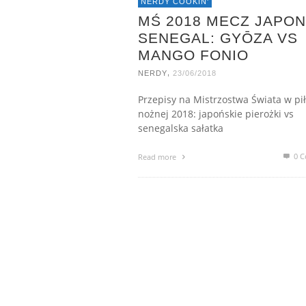
NERDY COOKIN'
MŚ 2018 MECZ JAPON
SENEGAL: GYŌZA VS
MANGO FONIO
,
NERDY
23/06/2018
Przepisy na Mistrzostwa Świata w pi
nożnej 2018: japońskie pierożki vs
senegalska sałatka
0 C
Read more