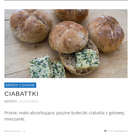
NERDY COOKIN'
CIABATTKI
,
NERDY
27/11/2013
Proste, mało absorbujące, pyszne bułeczki ciabatta z gotowej
mieszanki.
0 Comments
Read more