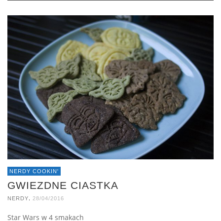
NERDY COOKIN'
GWIEZDNE CIASTKA
,
NERDY
28/04/2016
Star Wars w 4 smakach