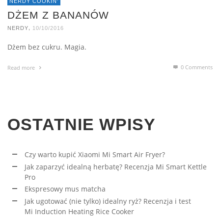
NERDY COOKIN'
DŻEM Z BANANÓW
,
NERDY
10/10/2016
Dżem bez cukru. Magia.
0 Comments
Read more
OSTATNIE WPISY
Czy warto kupić Xiaomi Mi Smart Air Fryer?
Jak zaparzyć idealną herbatę? Recenzja Mi Smart Kettle
Pro
Ekspresowy mus matcha
Jak ugotować (nie tylko) idealny ryż? Recenzja i test
Mi Induction Heating Rice Cooker