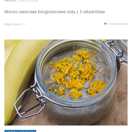
,
NERDY
06/12/2016
Mocno owocowe bezglutenowe lody z 3 składników
0 Comments
Read more