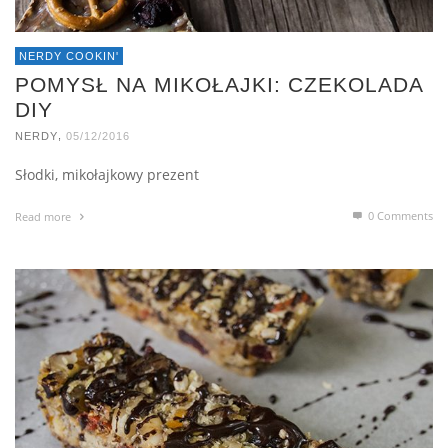
NERDY COOKIN'
POMYSŁ NA MIKOŁAJKI: CZEKOLADA
DIY
,
NERDY
05/12/2016
Słodki, mikołajkowy prezent
0 Comments
Read more