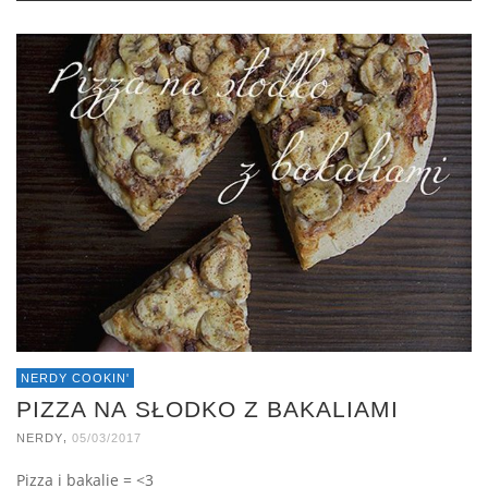
NERDY COOKIN'
PIZZA NA SŁODKO Z BAKALIAMI
,
NERDY
05/03/2017
Pizza i bakalie = <3