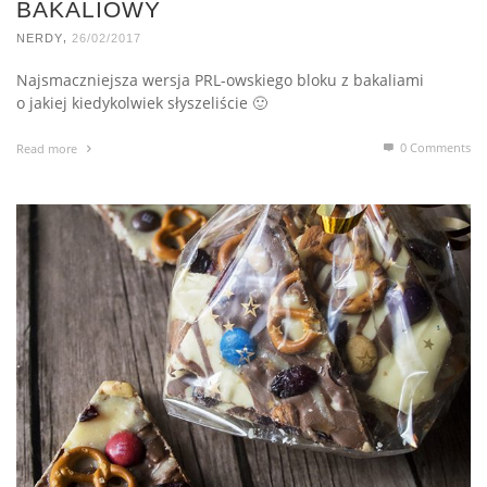
BAKALIOWY
,
NERDY
26/02/2017
Najsmaczniejsza wersja PRL-owskiego bloku z bakaliami
o jakiej kiedykolwiek słyszeliście 🙂
0 Comments
Read more