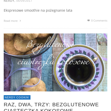
,
NERDY
06/09/2017
Ekspresowe smoothie na pożegnanie lata
0 Comments
Read more
NERDY COOKIN'
RAZ, DWA, TRZY: BEZGLUTENOWE
CIASTECZKA KOKOSOWE