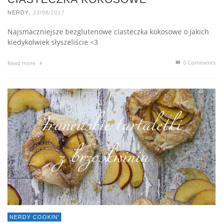
,
NERDY
23/08/2017
Najsmaczniejsze bezglutenowe ciasteczka kokosowe o jakich
kiedykolwiek słyszeliście <3
0 Comments
Read more
NERDY COOKIN'