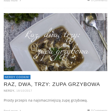
0 Comments
Read more
NERDY COOKIN'
RAZ, DWA, TRZY: ZUPA GRZYBOWA
,
NERDY
18/10/2017
Prosty przepis na najsmaczniejszą zupę grzybową.
0 Comments
Read more