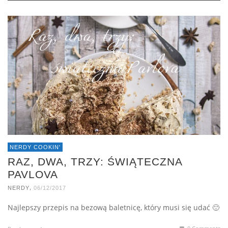
NERDY COOKIN'
RAZ, DWA, TRZY: ŚWIĄTECZNA
PAVLOVA
,
NERDY
06/12/2017
Najlepszy przepis na bezową baletnicę, który musi się udać 🙂