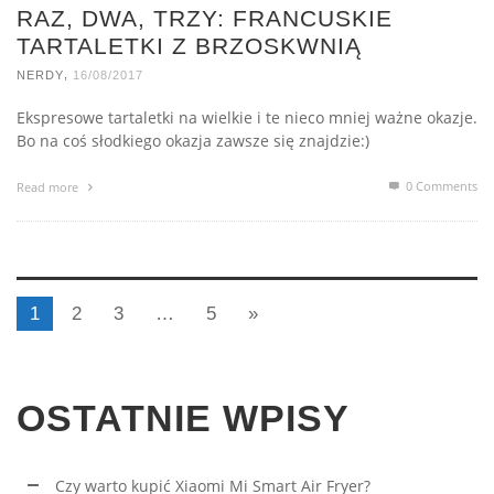
RAZ, DWA, TRZY: FRANCUSKIE
TARTALETKI Z BRZOSKWNIĄ
,
NERDY
16/08/2017
Ekspresowe tartaletki na wielkie i te nieco mniej ważne okazje.
Bo na coś słodkiego okazja zawsze się znajdzie:)
0 Comments
Read more
1
2
3
…
5
»
OSTATNIE WPISY
Czy warto kupić Xiaomi Mi Smart Air Fryer?