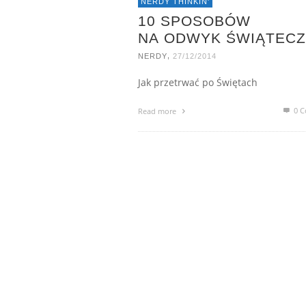
NERDY THINKIN'
10 SPOSOBÓW
NA ODWYK ŚWIĄTEC
,
NERDY
27/12/2014
Jak przetrwać po Świętach
0 C
Read more