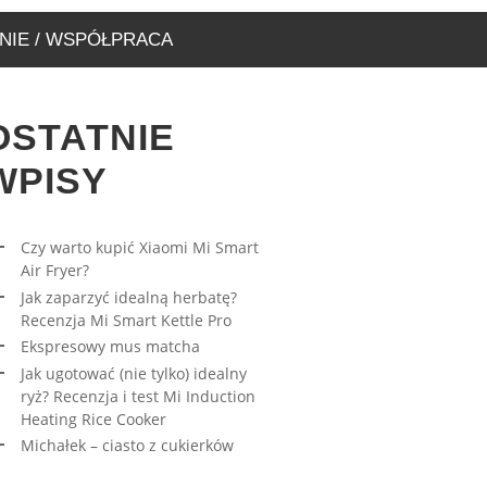
NIE / WSPÓŁPRACA
OSTATNIE
WPISY
Czy warto kupić Xiaomi Mi Smart
Air Fryer?
RESOWY MUS MATCHA
AWA – WYJĄTKOWA
Jak zaparzyć idealną herbatę?
ARNIA, KTÓRĄ MUSICIE
27/03/2023
Recenzja Mi Smart Kettle Pro
EDZIĆ
Ekspresowy mus matcha
17/08/2019
Jak ugotować (nie tylko) idealny
ryż? Recenzja i test Mi Induction
Heating Rice Cooker
Michałek – ciasto z cukierków